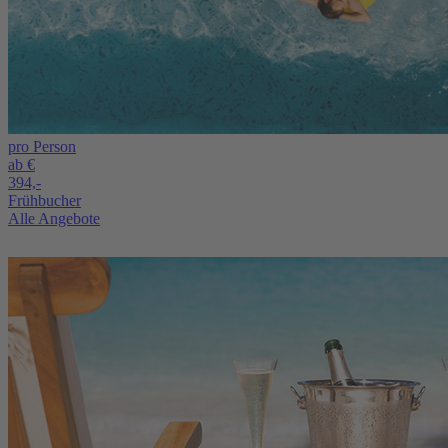
pro Person
ab €
394,-
Frühbucher
Alle Angebote