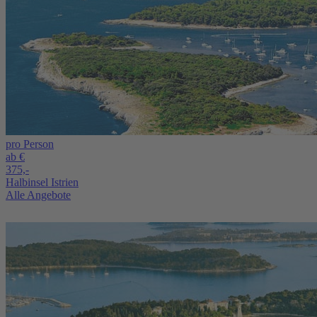
pro Person
ab €
375,-
Halbinsel Istrien
Alle Angebote