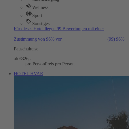
Wellness
Sport
Sonstiges
Für dieses Hotel liegen 99 Bewertungen mit einer
Zustimmung von 96% vor
(99)
96%
Pauschalreise
ab €
326,-
pro Person
Preis pro Person
HOTEL HVAR