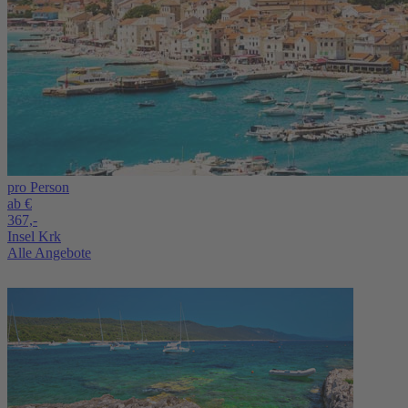
pro Person
ab €
367,-
Insel Krk
Alle Angebote