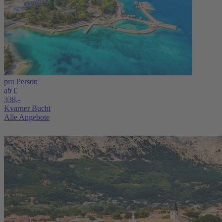
pro Person
ab €
338,-
Kvarner Bucht
Alle Angebote