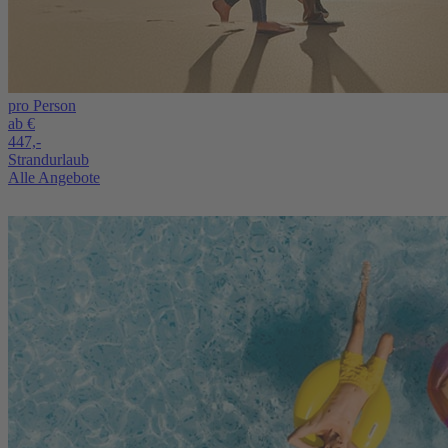
pro Person
ab €
447,-
Strandurlaub
Alle Angebote