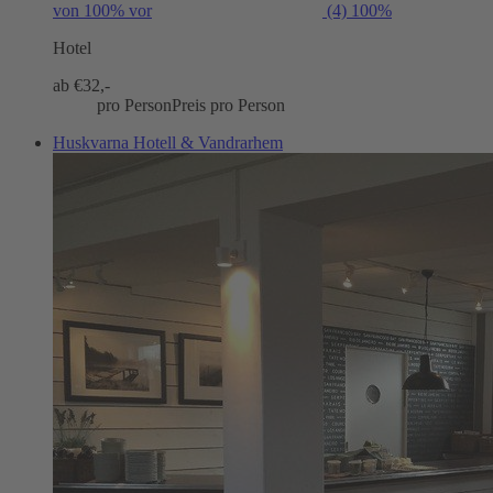
von 100% vor
(4)
100%
Hotel
ab €
32,-
pro Person
Preis pro Person
Huskvarna Hotell & Vandrarhem