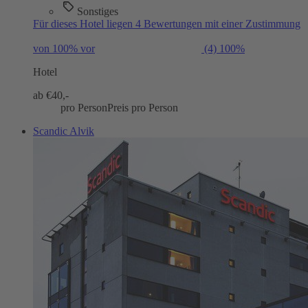
Sonstiges
Für dieses Hotel liegen 4 Bewertungen mit einer Zustimmung
von 100% vor
(4)
100%
Hotel
ab €
40,-
pro Person
Preis pro Person
Scandic Alvik