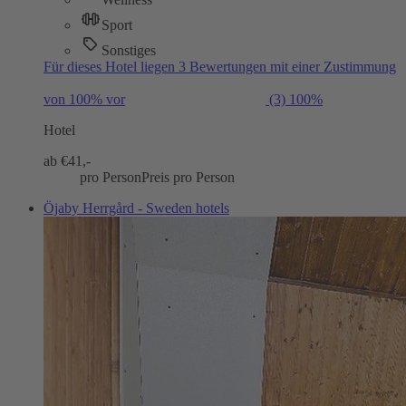
Sport
Sonstiges
Für dieses Hotel liegen 3 Bewertungen mit einer Zustimmung
von 100% vor
(3)
100%
Hotel
ab €
41,-
pro Person
Preis pro Person
Öjaby Herrgård - Sweden hotels