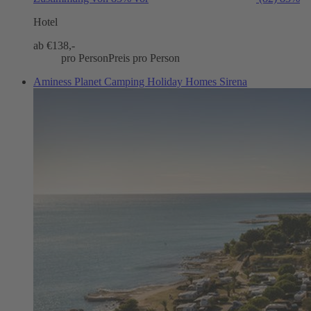
Hotel
ab €
138,-
pro Person
Preis pro Person
Aminess Planet Camping Holiday Homes Sirena