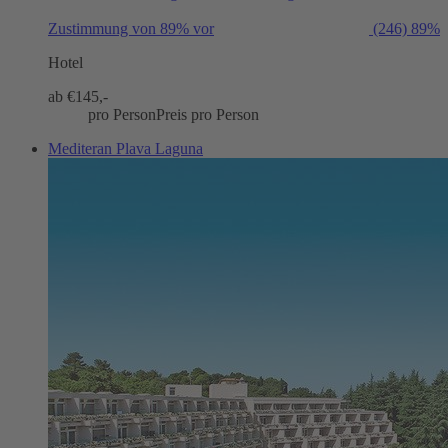
Zustimmung von 89% vor
(246)
89%
Hotel
ab €
145,-
pro Person
Preis pro Person
Mediteran Plava Laguna