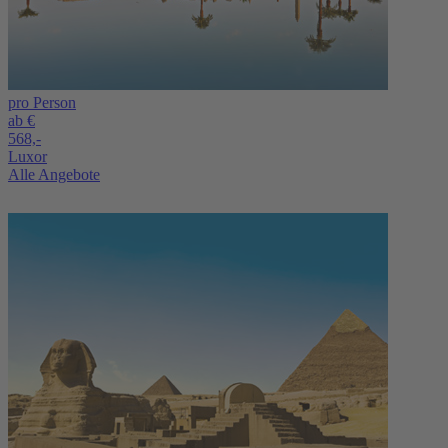
pro Person
ab €
568,-
Luxor
Alle Angebote