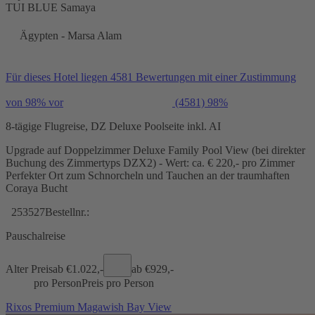
TUI BLUE Samaya
Ägypten - Marsa Alam
Für dieses Hotel liegen 4581 Bewertungen mit einer Zustimmung
von 98% vor
(4581)
98%
8-tägige Flugreise, DZ Deluxe Poolseite inkl. AI
Upgrade auf Doppelzimmer Deluxe Family Pool View (bei direkter
Buchung des Zimmertyps DZX2) - Wert: ca. € 220,- pro Zimmer
Perfekter Ort zum Schnorcheln und Tauchen an der traumhaften
Coraya Bucht
253527
Bestellnr.:
Pauschalreise
Alter Preis
ab €
1.022,-
ab €
929,-
pro Person
Preis pro Person
Rixos Premium Magawish Bay View