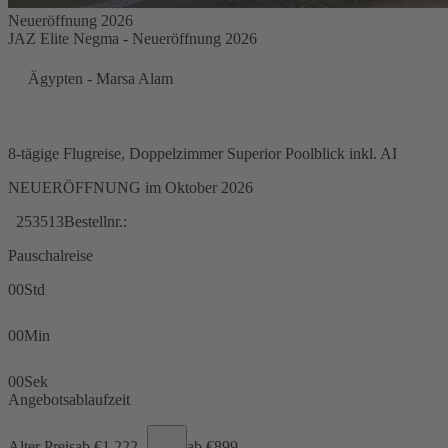
Neueröffnung 2026
JAZ Elite Negma - Neueröffnung 2026
Ägypten - Marsa Alam
8-tägige Flugreise, Doppelzimmer Superior Poolblick inkl. AI
NEUERÖFFNUNG im Oktober 2026
253513
Bestellnr.:
Pauschalreise
00
Std
00
Min
00
Sek
Angebotsablaufzeit
Alter Preis
ab €
1.222,-
ab €
899,-