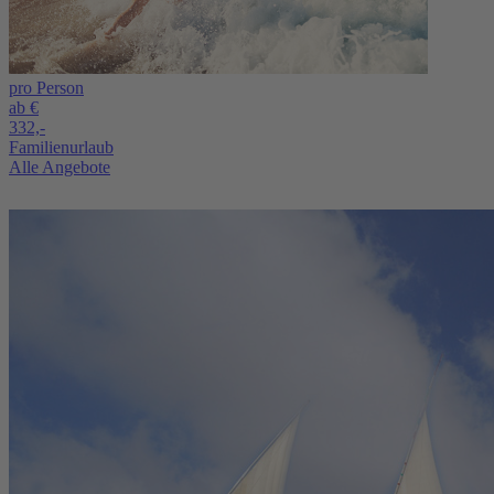
pro Person
ab €
332,-
Familienurlaub
Alle Angebote