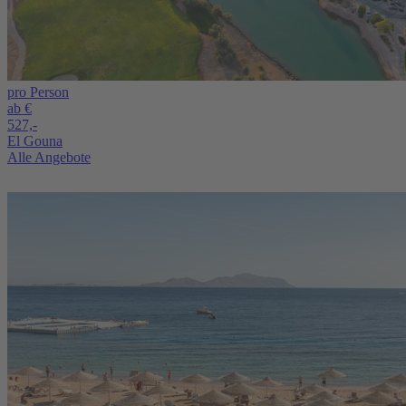
pro Person
ab €
527,-
El Gouna
Alle Angebote