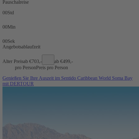
Pauschalreise
00
Std
00
Min
00
Sek
Angebotsablaufzeit
Alter Preis
ab €
703,-
ab €
499,-
pro Person
Preis pro Person
Genießen Sie Ihre Auszeit im Sentido Caribbean World Soma Bay
mit DERTOUR