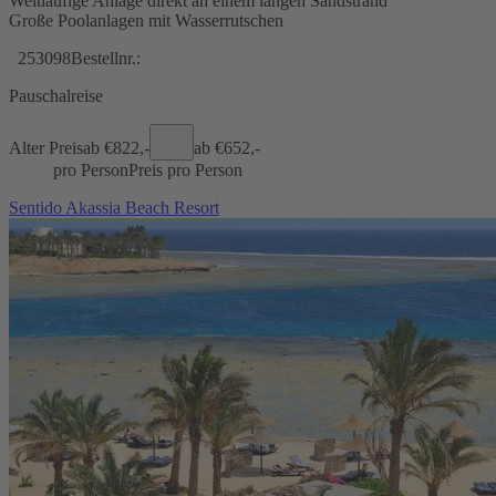
Weitläufige Anlage direkt an einem langen Sandstrand
Große Poolanlagen mit Wasserrutschen
253098
Bestellnr.:
Pauschalreise
Alter Preis
ab €
822,-
ab €
652,-
pro Person
Preis pro Person
Sentido Akassia Beach Resort