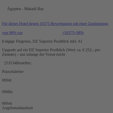
Ägypten - Makadi Bay
Für dieses Hotel liegen 10375 Bewertungen mit einer Zustimmung
von 98% vor
(10375)
98%
8-tägige Flugreise, DZ Superior Poolblick inkl. AI
Upgrade auf ein DZ Superior Poolblick (Wert: ca. € 252,- pro
Zimmer) – nur solange der Vorrat reicht
253534
Bestellnr.:
Pauschalreise
00
Std
00
Min
00
Sek
Angebotsablaufzeit