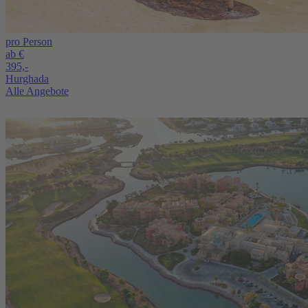
pro Person
ab €
395,-
Hurghada
Alle Angebote