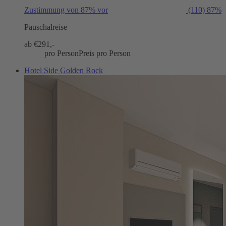
Zustimmung von 87% vor
(110)
87%
Pauschalreise
ab €
291,-
pro Person
Preis pro Person
Hotel Side Golden Rock