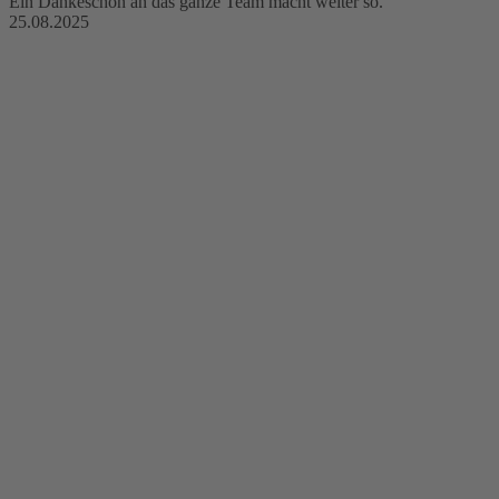
Ein Dankeschön an das ganze Team macht weiter so.
25.08.2025