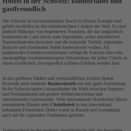
Hotels in der Schweiz: komfortabel und
gastfreundlich
Die Schweiz ist ein bezaubernder Juwel im Herzen Europas und
gehört zweifellos zu den meistbesuchten Ländern der Welt. Es sind
jährlich Millionen von begeisterten Touristen, die das unglaublich
kontrastreiche Land sowie seine legendären, schier unendlichen
Naturschönheiten besuchen und die kulturelle Vielfalt, regionalen
Bräuche und charmanten Städte kennenlernen wollen. Als
traditionelles Fremdenverkehrsland verfügt die Schweiz über eine
mustergültige touristmusbezogene Infrastruktur, die jeden Urlaub zu
einem exzellenten, unvergesslich schönen Erlebnis werden lässt.
In den größeren Städten und wirtschaftlichen Zentren finden
Reisende auch moderne
Businesshotels
mit sehr guter Ausstattung.
In der Schweiz haben Luxusurlauber die Wahl zwischen Superior-
und Premiumhotels mit großen Wellnessbereichen und
internationaler Gastronomie. Viele internationale Hotelketten führen
renommierte Häuser oder
Chalethotels
in den international
bekannten Ferienorten. Dabei wurde in Baustil und Ausstattung
auch auf die regionalen Traditionen geachtet.
Vorherrschend ist der moderne alpenländische Stil, der besonders