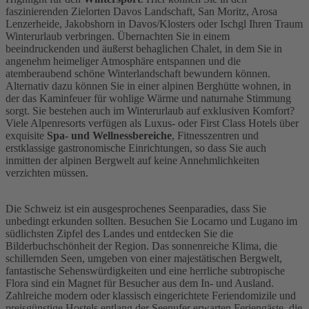
faszinierenden Zielorten Davos Landschaft, San Moritz, Arosa
Lenzerheide, Jakobshorn in Davos/Klosters oder Ischgl Ihren Traum
Winterurlaub verbringen. Übernachten Sie in einem
beeindruckenden und äußerst behaglichen Chalet, in dem Sie in
angenehm heimeliger Atmosphäre entspannen und die
atemberaubend schöne Winterlandschaft bewundern können.
Alternativ dazu können Sie in einer alpinen Berghütte wohnen, in
der das Kaminfeuer für wohlige Wärme und naturnahe Stimmung
sorgt. Sie bestehen auch im Winterurlaub auf exklusiven Komfort?
Viele Alpenresorts verfügen als Luxus- oder First Class Hotels über
exquisite
Spa- und Wellnessbereiche
, Fitnesszentren und
erstklassige gastronomische Einrichtungen, so dass Sie auch
inmitten der alpinen Bergwelt auf keine Annehmlichkeiten
verzichten müssen.
Die Schweiz ist ein ausgesprochenes Seenparadies, dass Sie
unbedingt erkunden sollten. Besuchen Sie Locarno und Lugano im
südlichsten Zipfel des Landes und entdecken Sie die
Bilderbuchschönheit der Region. Das sonnenreiche Klima, die
schillernden Seen, umgeben von einer majestätischen Bergwelt,
fantastische Sehenswürdigkeiten und eine herrliche subtropische
Flora sind ein Magnet für Besucher aus dem In- und Ausland.
Zahlreiche modern oder klassisch eingerichtete Feriendomizile und
preisgünstige Hostels entlang der Seenufer erwarten Feriengäste, die