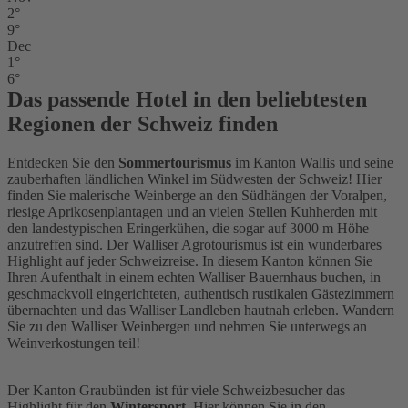
2°
9°
Dec
1°
6°
Das passende Hotel in den beliebtesten
Regionen der Schweiz finden
Entdecken Sie den
Sommertourismus
im Kanton Wallis und seine
zauberhaften ländlichen Winkel im Südwesten der Schweiz! Hier
finden Sie malerische Weinberge an den Südhängen der Voralpen,
riesige Aprikosenplantagen und an vielen Stellen Kuhherden mit
den landestypischen Eringerkühen, die sogar auf 3000 m Höhe
anzutreffen sind. Der Walliser Agrotourismus ist ein wunderbares
Highlight auf jeder Schweizreise. In diesem Kanton können Sie
Ihren Aufenthalt in einem echten Walliser Bauernhaus buchen, in
geschmackvoll eingerichteten, authentisch rustikalen Gästezimmern
übernachten und das Walliser Landleben hautnah erleben. Wandern
Sie zu den Walliser Weinbergen und nehmen Sie unterwegs an
Weinverkostungen teil!
Der Kanton Graubünden ist für viele Schweizbesucher das
Highlight für den
Wintersport
. Hier können Sie in den