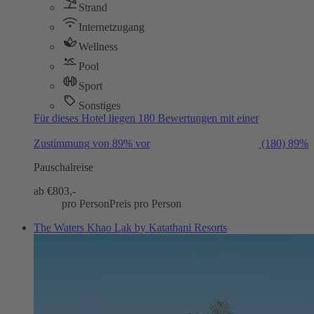
Strand
Internetzugang
Wellness
Pool
Sport
Sonstiges
Für dieses Hotel liegen 180 Bewertungen mit einer
Zustimmung von 89% vor
(180)
89%
Pauschalreise
ab €
803,-
pro Person
Preis pro Person
The Waters Khao Lak by Katathani Resorts