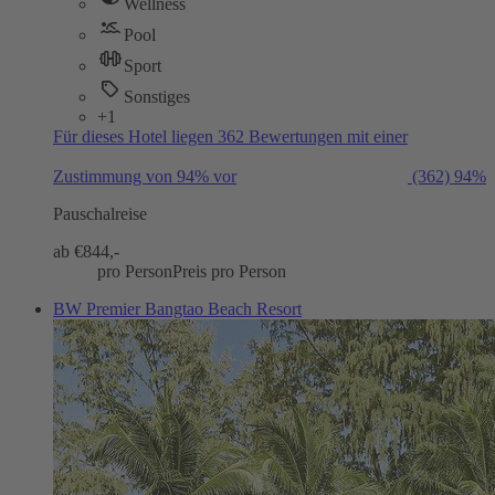
Wellness
Pool
Sport
Sonstiges
+1
Für dieses Hotel liegen 362 Bewertungen mit einer
Zustimmung von 94% vor
(362)
94%
Pauschalreise
ab €
844,-
pro Person
Preis pro Person
BW Premier Bangtao Beach Resort