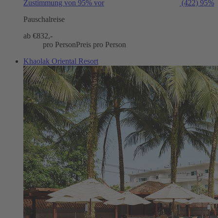
Zustimmung von 95% vor
(422)
95%
Pauschalreise
ab €
832,-
pro Person
Preis pro Person
Khaolak Oriental Resort