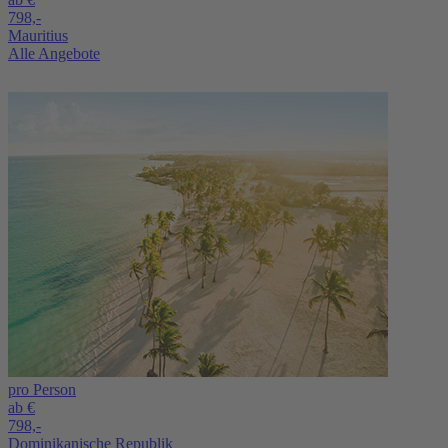
798,-
Mauritius
Alle Angebote
pro Person
ab €
798,-
Dominikanische Republik