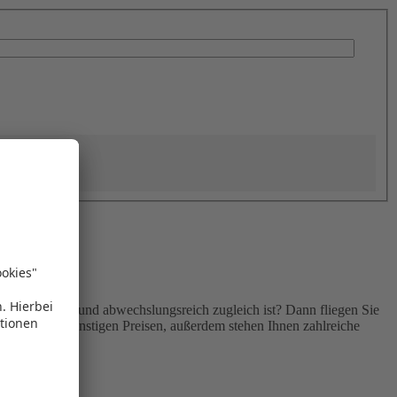
temberaubend und abwechslungsreich zugleich ist? Dann fliegen Sie
ren Sie von günstigen Preisen, außerdem stehen Ihnen zahlreiche