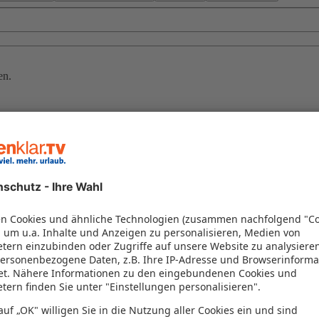
en.
terlange Sandstrände, warme Temperaturen und eine Landschaft, die a
Ihrer Familie und mit Freunden. Als Griechenland Frühbucher profitie
bte Inseln