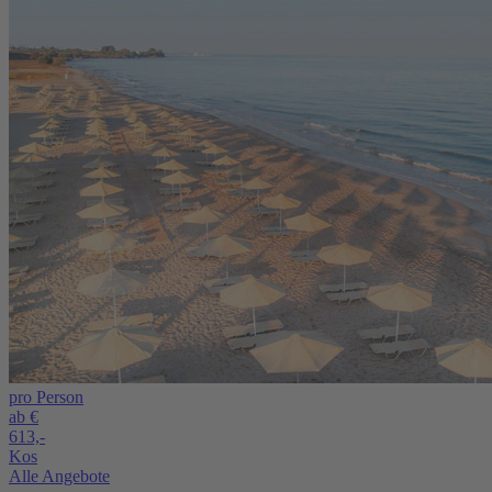
pro Person
ab €
613,-
Kos
Alle Angebote