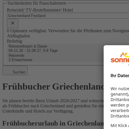
Suchkriterien für Pauschalreisen
Reiseziel/ TV-Bestellnummer/ Hotel
0 Optionen verfügbar. Verwenden Sie die Pfeiltasten zum Navigier
Abflughafen
Beliebig
Reisezeitraum & Dauer
04.11.26 - 31.08.27, 5-8 Tage
Reisende
2 Erwachsene
Suchen
Frühbucher Griechenland
Sie planen bereits Ihren Urlaub 2026/2027 und wünschen sich kilome
als Frühbucher nach Griechenland und genießen Sie einen Urlaub mit 
Unterkünfte und Hotels zur Verfügung.
Frühbucherurlaub in Griechenland - Belie