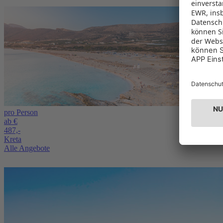
pro Person
ab €
487,-
Kreta
Alle Angebote