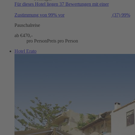
Für dieses Hotel liegen 37 Bewertungen mit einer
Zustimmung von 99% vor
(37)
99%
Pauschalreise
ab €
470,-
pro Person
Preis pro Person
Hotel Erato