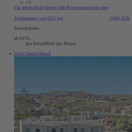
+1
Für dieses Hotel liegen 346 Bewertungen mit einer
Zustimmung von 92% vor
(346)
92%
Pauschalreise
ab €
478,-
pro Person
Preis pro Person
Hotel Sunset Beach