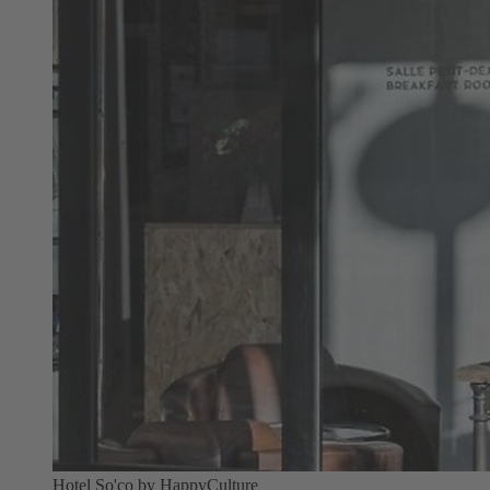
Hotel So'co by HappyCulture