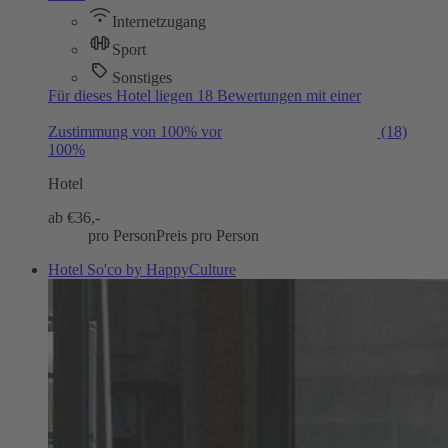
Internetzugang
Sport
Sonstiges
Für dieses Hotel liegen 18 Bewertungen mit einer
Zustimmung von 100% vor
(18)
100%
Hotel
ab €
36,-
pro Person
Preis pro Person
Hotel So'co by HappyCulture