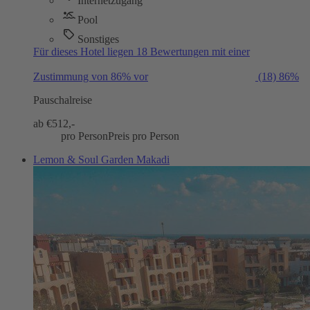
Internetzugang
Pool
Sonstiges
Für dieses Hotel liegen 18 Bewertungen mit einer
Zustimmung von 86% vor
(18)
86%
Pauschalreise
ab €
512,-
pro Person
Preis pro Person
Lemon & Soul Garden Makadi