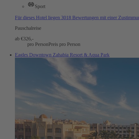
Sport
Für dieses Hotel liegen 3018 Bewertungen mit einer Zustimm
Pauschalreise
ab €
326,-
pro Person
Preis pro Person
Eagles Downtown Zahabia Resort & Aqua Park