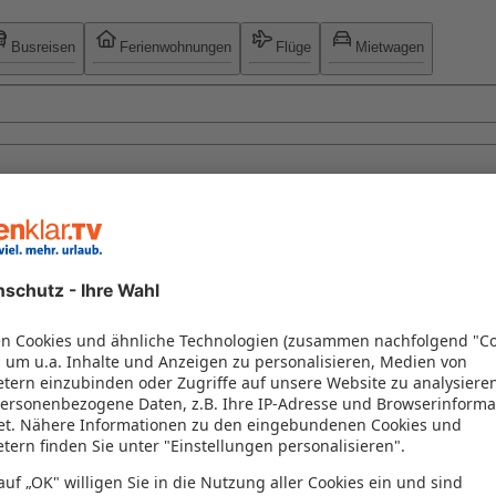
Busreisen
Ferienwohnungen
Flüge
Mietwagen
en.
nclusive – Sonne, Strand und kristallklares Wasser warten auf Sie. Ge
 ägyptischer Sonne – buchen Sie jetzt Ihr Paradies.