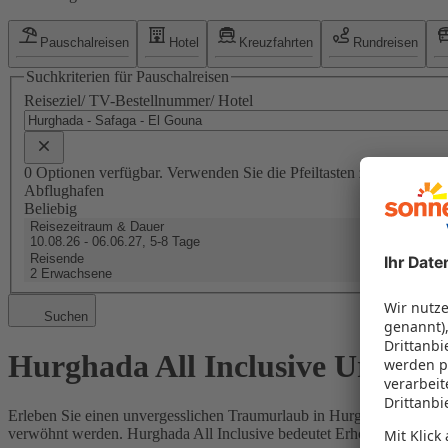
Pauschalreisen
Hotel
Kreuzfahrten
Rundreisen
Suchkriterien für Pauschalreisen
Reiseziel/ TV-Bestellnummer/ Hotel
0 Optionen verfügbar. Verwenden Sie die Pfeiltasten zum Navigier
Abflughafen
Beliebig
Reisezeitraum & Dauer
10.08.26 - 06.06.27, 5-8 Tage
Reisende
2 Erwachsene
Suchen
Hurghada All Inclusive Urlaub
Erleben Sie einen unvergesslichen Traumurlaub in Hurghada mit All I
verwöhnt werden. Hurghada All Inclusive bedeutet Erholung pur unter