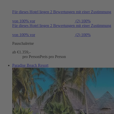
Für dieses Hotel liegen 2 Bewertungen mit einer Zustimmung
von 100% vor
(2)
100%
Für dieses Hotel liegen 2 Bewertungen mit einer Zustimmung
von 100% vor
(2)
100%
Pauschalreise
ab €
1.359,-
pro Person
Preis pro Person
Paradise Beach Resort