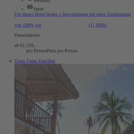
Wellness
Sport
Für dieses Hotel liegen 1 Bewertungen mit einer Zustimmung
von 100% vor
(1)
100%
Pauschalreise
ab €
1.339,-
pro Person
Preis pro Person
Tamu Tamu Zanzibar