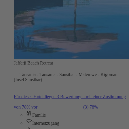
Jafferji Beach Retreat
Tansania - Tansania - Sansibar - Matemwe - Kigomani
(Insel Sansibar)
Für dieses Hotel liegen 3 Bewertungen mit einer Zustimmung
von 78% vor
(3)
78%
Familie
Internetzugang