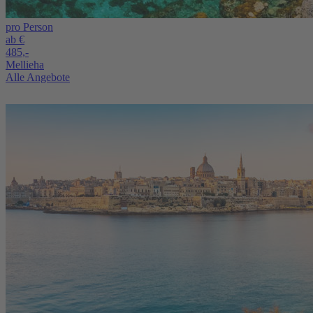
pro Person
ab €
485,-
Mellieha
Alle Angebote