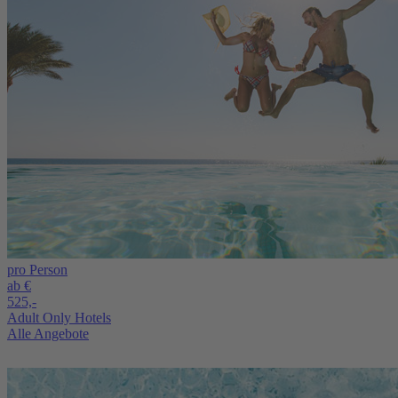
pro Person
ab €
525,-
Adult Only Hotels
Alle Angebote