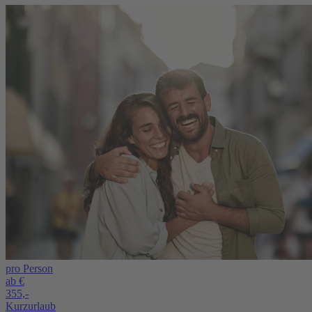
pro Person
ab €
355,-
Kurzurlaub