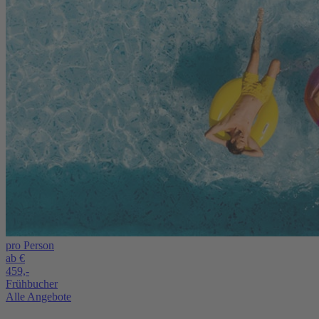
pro Person
ab €
459,-
Frühbucher
Alle Angebote