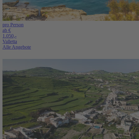
pro Person
ab €
1.050,-
Valletta
Alle Angebote