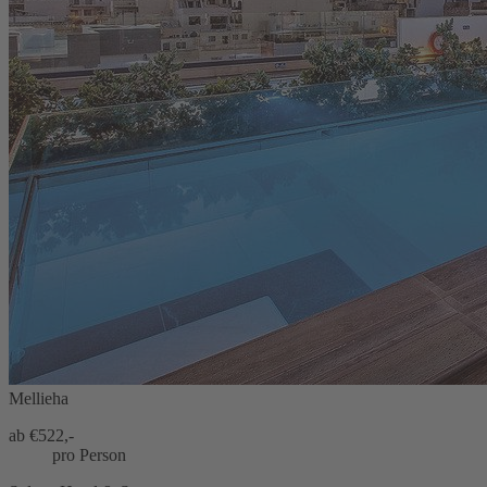
Mellieha
ab €
522,-
pro Person