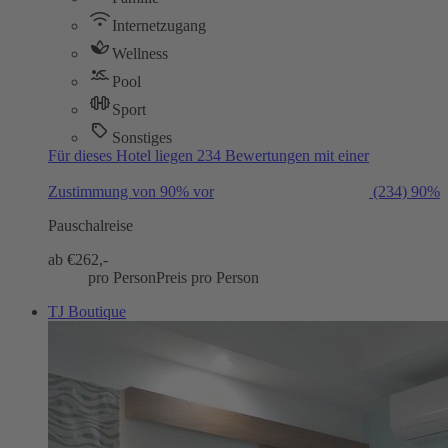
Internetzugang
Wellness
Pool
Sport
Sonstiges
Für dieses Hotel liegen 234 Bewertungen mit einer
Zustimmung von 90% vor
(234)
90%
Pauschalreise
ab €
262,-
pro Person
Preis pro Person
TJ Boutique