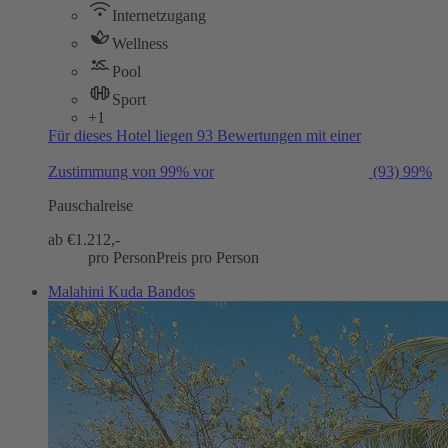
Internetzugang
Wellness
Pool
Sport
+1
Für dieses Hotel liegen 93 Bewertungen mit einer
Zustimmung von 99% vor
(93)
99%
Pauschalreise
ab €
1.212,-
pro Person
Preis pro Person
Malahini Kuda Bandos