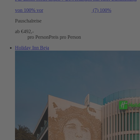
von 100% vor
(7)
100%
Pauschalreise
ab €
492,-
pro Person
Preis pro Person
Holiday Inn Beja