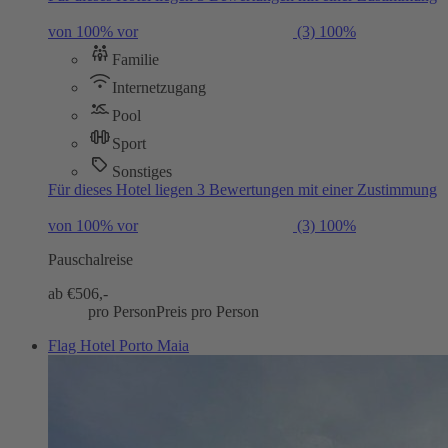
von 100% vor
(3)
100%
Familie
Internetzugang
Pool
Sport
Sonstiges
Für dieses Hotel liegen 3 Bewertungen mit einer Zustimmung
von 100% vor
(3)
100%
Pauschalreise
ab €
506,-
pro Person
Preis pro Person
Flag Hotel Porto Maia