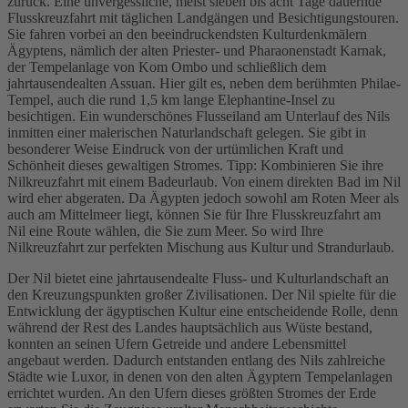
zurück. Eine unvergessliche, meist sieben bis acht Tage dauernde
Flusskreuzfahrt mit täglichen Landgängen und Besichtigungstouren.
Sie fahren vorbei an den beeindruckendsten Kulturdenkmälern
Ägyptens, nämlich der alten Priester- und Pharaonenstadt Karnak,
der Tempelanlage von Kom Ombo und schließlich dem
jahrtausendealten Assuan. Hier gilt es, neben dem berühmten Philae-
Tempel, auch die rund 1,5 km lange Elephantine-Insel zu
besichtigen. Ein wunderschönes Flusseiland am Unterlauf des Nils
inmitten einer malerischen Naturlandschaft gelegen. Sie gibt in
besonderer Weise Eindruck von der urtümlichen Kraft und
Schönheit dieses gewaltigen Stromes. Tipp: Kombinieren Sie ihre
Nilkreuzfahrt mit einem Badeurlaub. Von einem direkten Bad im Nil
wird eher abgeraten. Da Ägypten jedoch sowohl am Roten Meer als
auch am Mittelmeer liegt, können Sie für Ihre Flusskreuzfahrt am
Nil eine Route wählen, die Sie zum Meer. So wird Ihre
Nilkreuzfahrt zur perfekten Mischung aus Kultur und Strandurlaub.
Der Nil bietet eine jahrtausendealte Fluss- und Kulturlandschaft an
den Kreuzungspunkten großer Zivilisationen. Der Nil spielte für die
Entwicklung der ägyptischen Kultur eine entscheidende Rolle, denn
während der Rest des Landes hauptsächlich aus Wüste bestand,
konnten an seinen Ufern Getreide und andere Lebensmittel
angebaut werden. Dadurch entstanden entlang des Nils zahlreiche
Städte wie Luxor, in denen von den alten Ägyptern Tempelanlagen
errichtet wurden. An den Ufern dieses größten Stromes der Erde