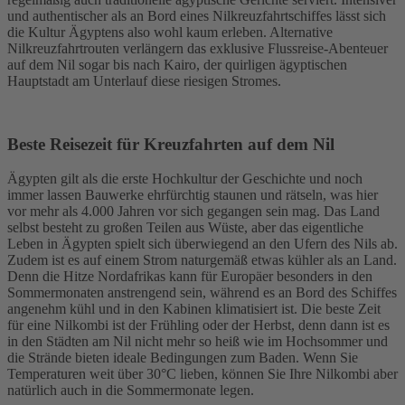
und authentischer als an Bord eines Nilkreuzfahrtschiffes lässt sich
die Kultur Ägyptens also wohl kaum erleben. Alternative
Nilkreuzfahrtrouten verlängern das exklusive Flussreise-Abenteuer
auf dem Nil sogar bis nach Kairo, der quirligen ägyptischen
Hauptstadt am Unterlauf diese riesigen Stromes.
Beste Reisezeit für Kreuzfahrten auf dem Nil
Ägypten gilt als die erste Hochkultur der Geschichte und noch
immer lassen Bauwerke ehrfürchtig staunen und rätseln, was hier
vor mehr als 4.000 Jahren vor sich gegangen sein mag. Das Land
selbst besteht zu großen Teilen aus Wüste, aber das eigentliche
Leben in Ägypten spielt sich überwiegend an den Ufern des Nils ab.
Zudem ist es auf einem Strom naturgemäß etwas kühler als an Land.
Denn die Hitze Nordafrikas kann für Europäer besonders in den
Sommermonaten anstrengend sein, während es an Bord des Schiffes
angenehm kühl und in den Kabinen klimatisiert ist. Die beste Zeit
für eine Nilkombi ist der Frühling oder der Herbst, denn dann ist es
in den Städten am Nil nicht mehr so heiß wie im Hochsommer und
die Strände bieten ideale Bedingungen zum Baden. Wenn Sie
Temperaturen weit über 30°C lieben, können Sie Ihre Nilkombi aber
natürlich auch in die Sommermonate legen.