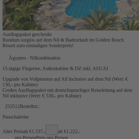
Ausflugspaket geschenkt
Rundum sorglos auf dem Nil & Badeurlaub im Golden Beach
Resort zum einmaligen Sonderpreis!
Ägypten - Nilkombination
15-tägige Flugreise, Außenkabine & DZ inkl. AI/UAI
Upgrade von Vollpension auf All Inclusive auf dem Nil (Wert: €
130,- pro Kabine)
Großes Ausflugspaket mit deutschsprachiger Reiseleitung auf dem
Nil inklusive (Wert: € 530,- pro Kabine)
253512
Bestellnr.:
Pauschalreise
Alter Preis
ab €
1.537,-
ab €
1.222,-
pro Person
Preis pro Person