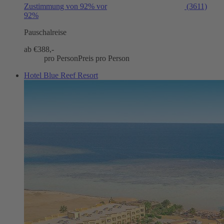
Zustimmung von 92% vor
(3611)
92%
Pauschalreise
ab €
388,-
pro Person
Preis pro Person
Hotel Blue Reef Resort