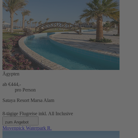
Ägypten
ab €
444,-
pro Person
Sataya Resort Marsa Alam
8-tägige Flugreise inkl. All Inclusive
zum Angebot
Movenpick Waterpark R.