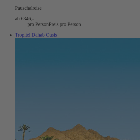
Pauschalreise
ab €
346,-
pro Person
Preis pro Person
Tropitel Dahab Oasis