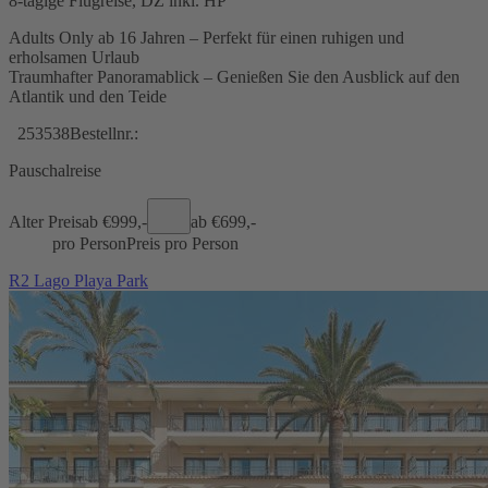
8-tägige Flugreise, DZ inkl. HP
Adults Only ab 16 Jahren – Perfekt für einen ruhigen und
erholsamen Urlaub
Traumhafter Panoramablick – Genießen Sie den Ausblick auf den
Atlantik und den Teide
253538
Bestellnr.:
Pauschalreise
Alter Preis
ab €
999,-
ab €
699,-
pro Person
Preis pro Person
R2 Lago Playa Park