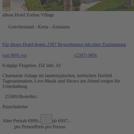
allsun Hotel Zorbas Village
Griechenland - Kreta - Anissaras
Für dieses Hotel liegen 2397 Bewertungen mit einer Zustimmung
von 96% vor
(2397)
96%
8-tägige Flugreise, DZ inkl. AI
Charmante Anlage im landestypischen, kretischen Dorfstil
Tagesanimation, Live-Musik und Shows am Abend sorgen für
Unterhaltung
253001
Bestellnr.:
Pauschalreise
Alter Preis
ab €
899,-
ab €
697,-
pro Person
Preis pro Person