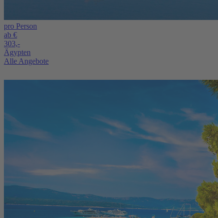
pro Person
ab €
303,-
Ägypten
Alle Angebote