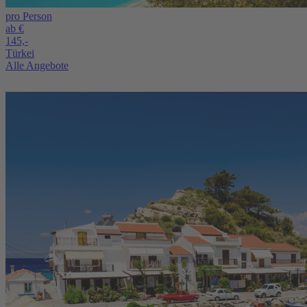
pro Person
ab €
145,-
Türkei
Alle Angebote