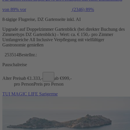
von 89% vor
(2346)
89%
8-tägige Flugreise, DZ Gartenseite inkl. AI
Upgrade auf Doppelzimmer Gartenblick (bei direkter Buchung des
Zimmertyps DZ Gartenblick) - Wert: ca. € 150,- pro Zimmer
Umfangreiche All Inclusive Verpflegung mit vielfältiger
Gastronomie genießen
253514
Bestellnr.:
Pauschalreise
Alter Preis
ab €
1.333,-
ab €
999,-
pro Person
Preis pro Person
TUI MAGIC LIFE Sarigerme