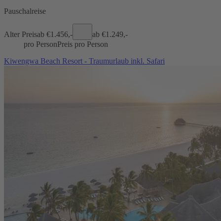
Pauschalreise
Alter Preis
ab €
1.456,-
ab €
1.249,-
pro Person
Preis pro Person
Kiwengwa Beach Resort - Traumurlaub inkl. Safari