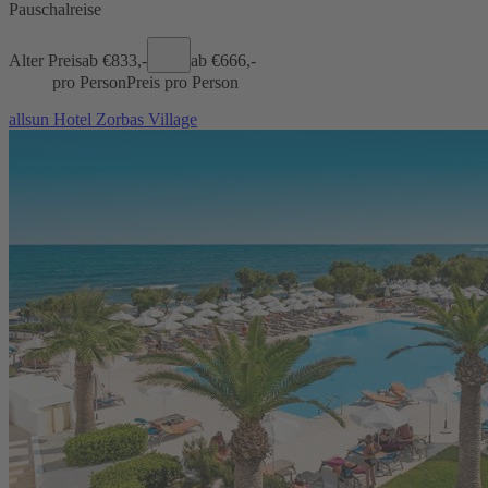
Pauschalreise
Alter Preis
ab €
833,-
ab €
666,-
pro Person
Preis pro Person
allsun Hotel Zorbas Village