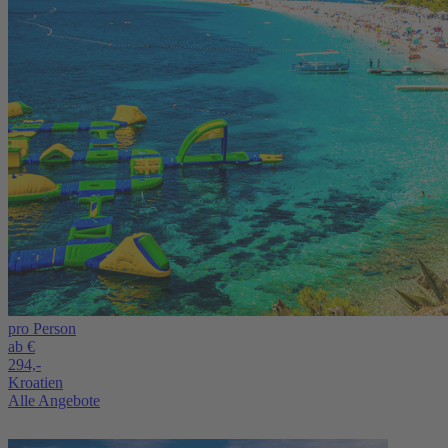
pro Person
ab €
294,-
Kroatien
Alle Angebote