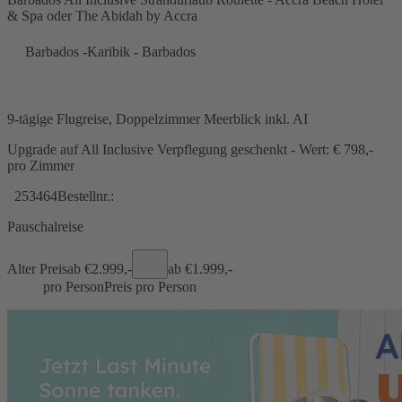
& Spa oder The Abidah by Accra
Barbados -Karibik - Barbados
9-tägige Flugreise, Doppelzimmer Meerblick inkl. AI
Upgrade auf All Inclusive Verpflegung geschenkt - Wert: € 798,-
pro Zimmer
253464
Bestellnr.:
Pauschalreise
Alter Preis
ab €
2.999,-
ab €
1.999,-
pro Person
Preis pro Person