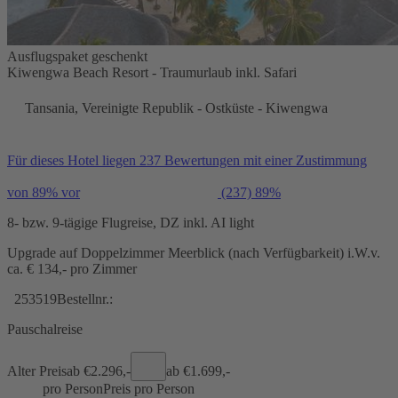
Ausflugspaket geschenkt
Kiwengwa Beach Resort - Traumurlaub inkl. Safari
Tansania, Vereinigte Republik - Ostküste - Kiwengwa
Für dieses Hotel liegen 237 Bewertungen mit einer Zustimmung
von 89% vor
(237)
89%
8- bzw. 9-tägige Flugreise, DZ inkl. AI light
Upgrade auf Doppelzimmer Meerblick (nach Verfügbarkeit) i.W.v.
ca. € 134,- pro Zimmer
253519
Bestellnr.:
Pauschalreise
Alter Preis
ab €
2.296,-
ab €
1.699,-
pro Person
Preis pro Person