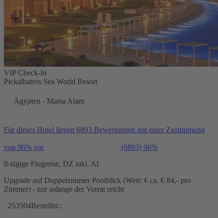
VIP Check-In
Pickalbatros Sea World Resort
Ägypten - Marsa Alam
Für dieses Hotel liegen 6893 Bewertungen mit einer Zustimmung
von 96% vor
(6893)
96%
8-tägige Flugreise, DZ inkl. AI
Upgrade auf Doppelzimmer Poolblick (Wert: € ca. € 84,- pro
Zimmer) - nur solange der Vorrat reicht
253504
Bestellnr.: