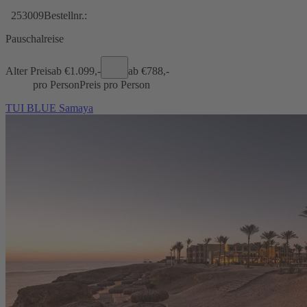
253009
Bestellnr.:
Pauschalreise
Alter Preis
ab €
1.099,-
ab €
788,-
pro Person
Preis pro Person
TUI BLUE Samaya