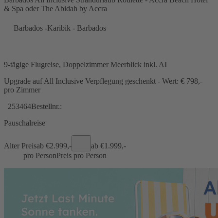
& Spa oder The Abidah by Accra
Barbados -Karibik - Barbados
9-tägige Flugreise, Doppelzimmer Meerblick inkl. AI
Upgrade auf All Inclusive Verpflegung geschenkt - Wert: € 798,-
pro Zimmer
253464
Bestellnr.:
Pauschalreise
Alter Preis
ab €
2.999,-
ab €
1.999,-
pro Person
Preis pro Person