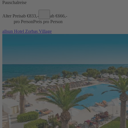
Pauschalreise
Alter Preis
ab €
833,-
ab €
666,-
pro Person
Preis pro Person
allsun Hotel Zorbas Village