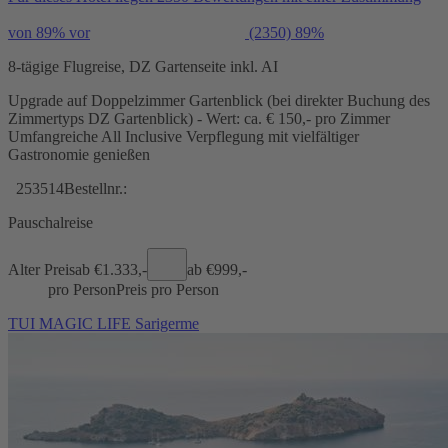
von 89% vor
(2350)
89%
8-tägige Flugreise, DZ Gartenseite inkl. AI
Upgrade auf Doppelzimmer Gartenblick (bei direkter Buchung des
Zimmertyps DZ Gartenblick) - Wert: ca. € 150,- pro Zimmer
Umfangreiche All Inclusive Verpflegung mit vielfältiger
Gastronomie genießen
253514
Bestellnr.:
Pauschalreise
Alter Preis
ab €
1.333,-
ab €
999,-
pro Person
Preis pro Person
TUI MAGIC LIFE Sarigerme