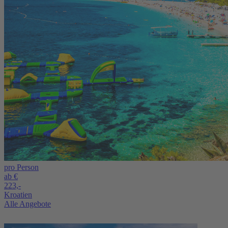
pro Person
ab €
223,-
Kroatien
Alle Angebote