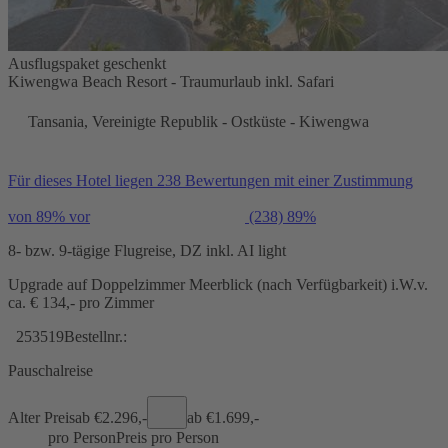
Ausflugspaket geschenkt
Kiwengwa Beach Resort - Traumurlaub inkl. Safari
Tansania, Vereinigte Republik - Ostküste - Kiwengwa
Für dieses Hotel liegen 238 Bewertungen mit einer Zustimmung
von 89% vor
(238)
89%
8- bzw. 9-tägige Flugreise, DZ inkl. AI light
Upgrade auf Doppelzimmer Meerblick (nach Verfügbarkeit) i.W.v.
ca. € 134,- pro Zimmer
253519
Bestellnr.:
Pauschalreise
Alter Preis
ab €
2.296,-
ab €
1.699,-
pro Person
Preis pro Person