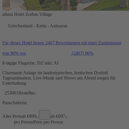
allsun Hotel Zorbas Village
Griechenland - Kreta - Anissaras
Für dieses Hotel liegen 2407 Bewertungen mit einer Zustimmung
von 96% vor
(2407)
96%
8-tägige Flugreise, DZ inkl. AI
Charmante Anlage im landestypischen, kretischen Dorfstil
Tagesanimation, Live-Musik und Shows am Abend sorgen für
Unterhaltung
253001
Bestellnr.:
Pauschalreise
Alter Preis
ab €
899,-
ab €
697,-
pro Person
Preis pro Person