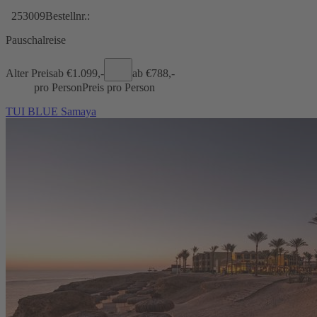
253009
Bestellnr.:
Pauschalreise
Alter Preis
ab €
1.099,-
ab €
788,-
pro Person
Preis pro Person
TUI BLUE Samaya