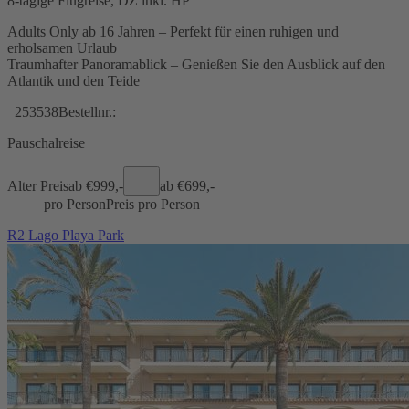
8-tägige Flugreise, DZ inkl. HP
Adults Only ab 16 Jahren – Perfekt für einen ruhigen und
erholsamen Urlaub
Traumhafter Panoramablick – Genießen Sie den Ausblick auf den
Atlantik und den Teide
253538
Bestellnr.:
Pauschalreise
Alter Preis
ab €
999,-
ab €
699,-
pro Person
Preis pro Person
R2 Lago Playa Park