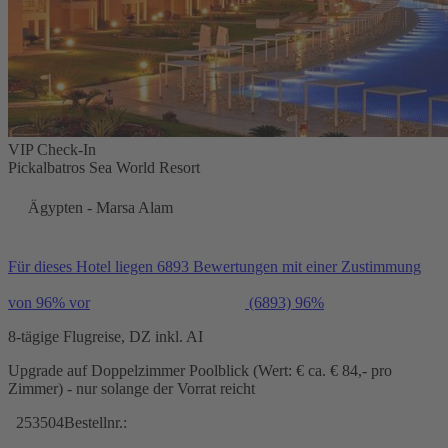
VIP Check-In
Pickalbatros Sea World Resort
Ägypten - Marsa Alam
Für dieses Hotel liegen 6893 Bewertungen mit einer Zustimmung
von 96% vor
(6893)
96%
8-tägige Flugreise, DZ inkl. AI
Upgrade auf Doppelzimmer Poolblick (Wert: € ca. € 84,- pro
Zimmer) - nur solange der Vorrat reicht
253504
Bestellnr.: