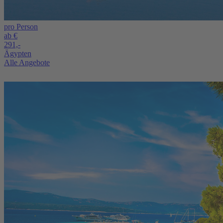
pro Person
ab €
291,-
Ägypten
Alle Angebote