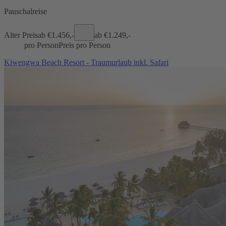
Pauschalreise
Alter Preis
ab €
1.456,-
ab €
1.249,-
pro Person
Preis pro Person
Kiwengwa Beach Resort - Traumurlaub inkl. Safari