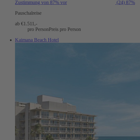
Zustimmung von 87% vor
(24)
87%
Pauschalreise
ab €
1.511,-
pro Person
Preis pro Person
Kaimana Beach Hotel