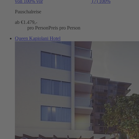
von 100% vor
(7)
100%
Pauschalreise
ab €
1.479,-
pro Person
Preis pro Person
Queen Kapiolani Hotel