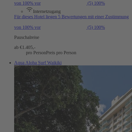
von 100% vor
(5)
100%
Internetzugang
Für dieses Hotel liegen 5 Bewertungen mit einer Zustimmung
von 100% vor
(5)
100%
Pauschalreise
ab €
1.405,-
pro Person
Preis pro Person
Aqua Aloha Surf Waikiki