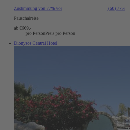
Zustimmung von 77% vor
(60)
77%
Pauschalreise
ab €
669,-
pro Person
Preis pro Person
Dionysos Central Hotel