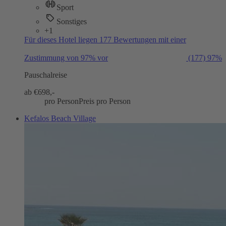
Sport
Sonstiges
+1
Für dieses Hotel liegen 177 Bewertungen mit einer
Zustimmung von 97% vor
(177)
97%
Pauschalreise
ab €
698,-
pro Person
Preis pro Person
Kefalos Beach Village