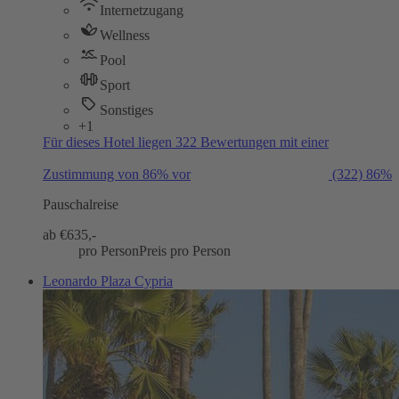
Internetzugang
Wellness
Pool
Sport
Sonstiges
+1
Für dieses Hotel liegen 322 Bewertungen mit einer
Zustimmung von 86% vor
(322)
86%
Pauschalreise
ab €
635,-
pro Person
Preis pro Person
Leonardo Plaza Cypria