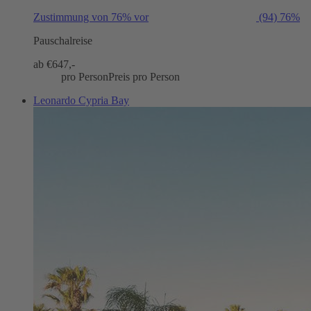
Zustimmung von 76% vor
(94)
76%
Pauschalreise
ab €
647,-
pro Person
Preis pro Person
Leonardo Cypria Bay