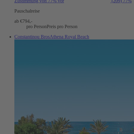
Zustimmung von 77% vor
(209)
77%
Pauschalreise
ab €
794,-
pro Person
Preis pro Person
Constantinou BrosAthena Royal Beach