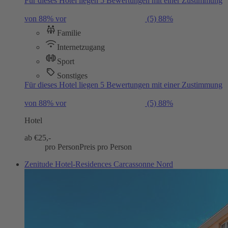
Für dieses Hotel liegen 5 Bewertungen mit einer Zustimmung
von 88% vor
(5)
88%
Familie
Internetzugang
Sport
Sonstiges
Für dieses Hotel liegen 5 Bewertungen mit einer Zustimmung
von 88% vor
(5)
88%
Hotel
ab €
25,-
pro Person
Preis pro Person
Zenitude Hotel-Residences Carcassonne Nord