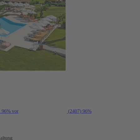
n 96% vor
(2407)
96%
altung