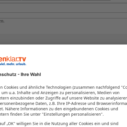
en.
el in einem Paket kombiniert werden – das spart Zeit und Geld. Nutzen 
en!