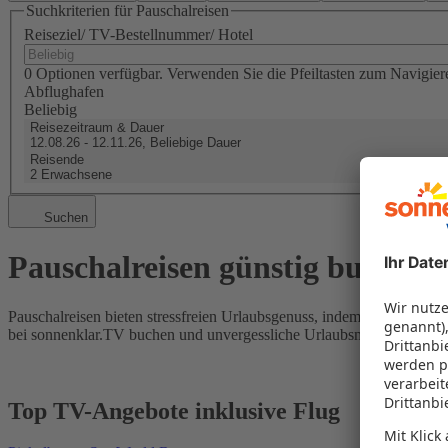
Suchkriterien für Pauschalreisen
Reiseziel/ TV-Bestellnummer/ Hotel
0 Optionen verfügbar. Verwenden Sie die Pfeiltasten zum Navigier
Abflughafen
Beliebig
Reisezeitraum & Dauer
12.08.26 - 12.11.26, Beliebige Dauer
Reisende
2 Erwachsene
Suchen
Pauschalreisen günstig buchen
Pauschalreisen bieten stressfreien Urlaubsgenuss, indem Flug und Hot
bei sonnenklar.TV buchen und unvergessliche Urlaubsmomente erleb
Top TV-Angebote inklusive Flug