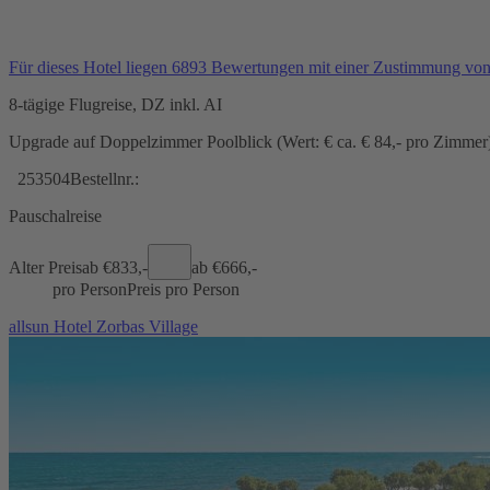
Für dieses Hotel liegen 6893 Bewertungen mit einer Zustimmung vo
8-tägige Flugreise, DZ inkl. AI
Upgrade auf Doppelzimmer Poolblick (Wert: € ca. € 84,- pro Zimmer) 
253504
Bestellnr.:
Pauschalreise
Alter Preis
ab €
833,-
ab €
666,-
pro Person
Preis pro Person
allsun Hotel Zorbas Village