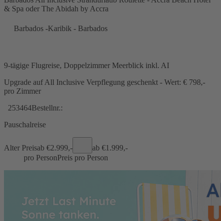
& Spa oder The Abidah by Accra
Barbados -Karibik - Barbados
9-tägige Flugreise, Doppelzimmer Meerblick inkl. AI
Upgrade auf All Inclusive Verpflegung geschenkt - Wert: € 798,-
pro Zimmer
253464
Bestellnr.:
Pauschalreise
Alter Preis
ab €
2.999,-
ab €
1.999,-
pro Person
Preis pro Person