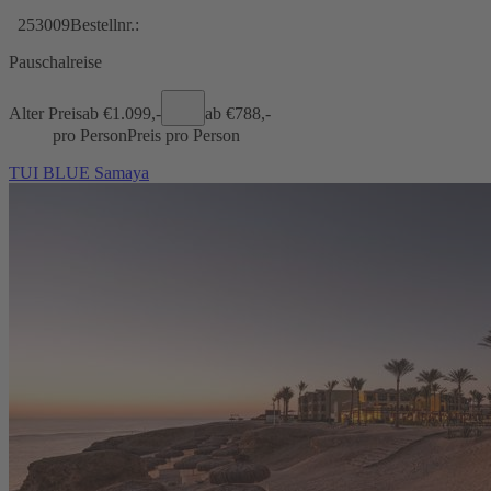
253009
Bestellnr.:
Pauschalreise
Alter Preis
ab €
1.099,-
ab €
788,-
pro Person
Preis pro Person
TUI BLUE Samaya