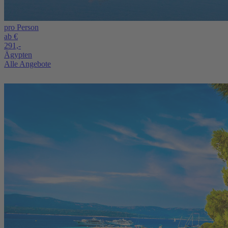
pro Person
ab €
291,-
Ägypten
Alle Angebote