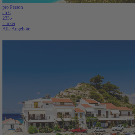
pro Person
ab €
233,-
Türkei
Alle Angebote