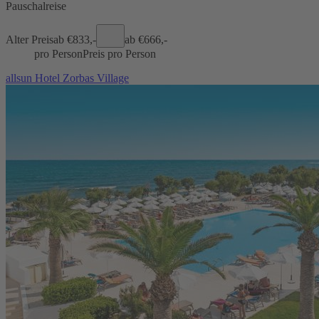
Pauschalreise
Alter Preis
ab €
833,-
ab €
666,-
pro Person
Preis pro Person
allsun Hotel Zorbas Village