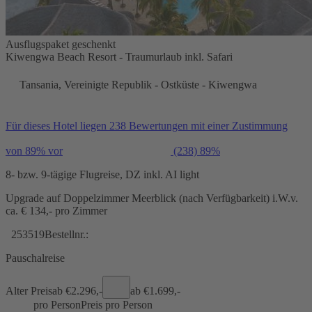
Ausflugspaket geschenkt
Kiwengwa Beach Resort - Traumurlaub inkl. Safari
Tansania, Vereinigte Republik - Ostküste - Kiwengwa
Für dieses Hotel liegen 238 Bewertungen mit einer Zustimmung
von 89% vor
(238)
89%
8- bzw. 9-tägige Flugreise, DZ inkl. AI light
Upgrade auf Doppelzimmer Meerblick (nach Verfügbarkeit) i.W.v.
ca. € 134,- pro Zimmer
253519
Bestellnr.:
Pauschalreise
Alter Preis
ab €
2.296,-
ab €
1.699,-
pro Person
Preis pro Person