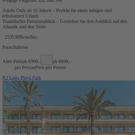
8-tägige Flugreise, DZ inkl. HP
Adults Only ab 16 Jahren – Perfekt für einen ruhigen und
erholsamen Urlaub
Traumhafter Panoramablick – Genießen Sie den Ausblick auf den
Atlantik und den Teide
253538
Bestellnr.:
Pauschalreise
Alter Preis
ab €
999,-
ab €
699,-
pro Person
Preis pro Person
R2 Lago Playa Park