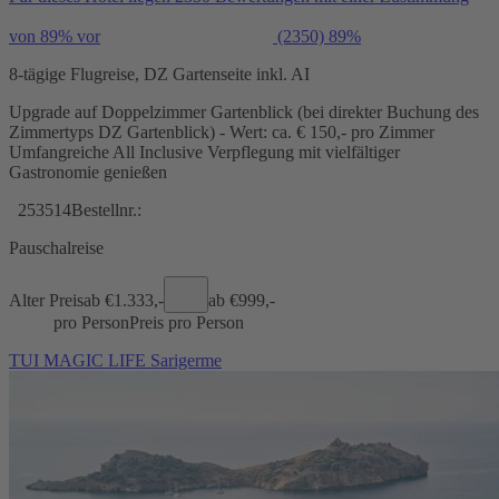
von 89% vor
(2350)
89%
8-tägige Flugreise, DZ Gartenseite inkl. AI
Upgrade auf Doppelzimmer Gartenblick (bei direkter Buchung des
Zimmertyps DZ Gartenblick) - Wert: ca. € 150,- pro Zimmer
Umfangreiche All Inclusive Verpflegung mit vielfältiger
Gastronomie genießen
253514
Bestellnr.:
Pauschalreise
Alter Preis
ab €
1.333,-
ab €
999,-
pro Person
Preis pro Person
TUI MAGIC LIFE Sarigerme