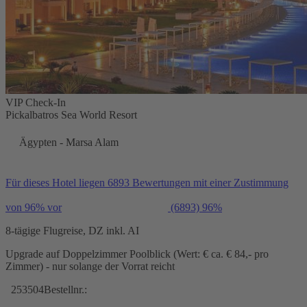
VIP Check-In
Pickalbatros Sea World Resort
Ägypten - Marsa Alam
Für dieses Hotel liegen 6893 Bewertungen mit einer Zustimmung
von 96% vor
(6893)
96%
8-tägige Flugreise, DZ inkl. AI
Upgrade auf Doppelzimmer Poolblick (Wert: € ca. € 84,- pro
Zimmer) - nur solange der Vorrat reicht
253504
Bestellnr.: