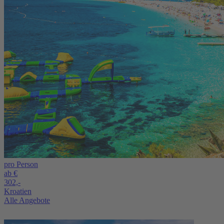
pro Person
ab €
302,-
Kroatien
Alle Angebote