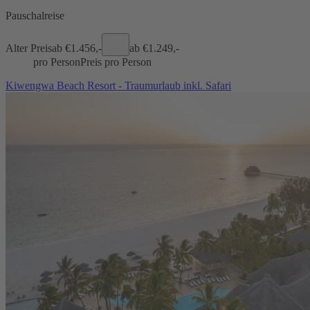
Pauschalreise
Alter Preis
ab €
1.456,-
ab €
1.249,-
pro Person
Preis pro Person
Kiwengwa Beach Resort - Traumurlaub inkl. Safari