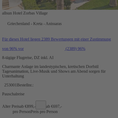
allsun Hotel Zorbas Village
Griechenland - Kreta - Anissaras
Für dieses Hotel liegen 2389 Bewertungen mit einer Zustimmung
von 96% vor
(2389)
96%
8-tägige Flugreise, DZ inkl. AI
Charmante Anlage im landestypischen, kretischen Dorfstil
Tagesanimation, Live-Musik und Shows am Abend sorgen für
Unterhaltung
253001
Bestellnr.:
Pauschalreise
Alter Preis
ab €
899,-
ab €
697,-
pro Person
Preis pro Person