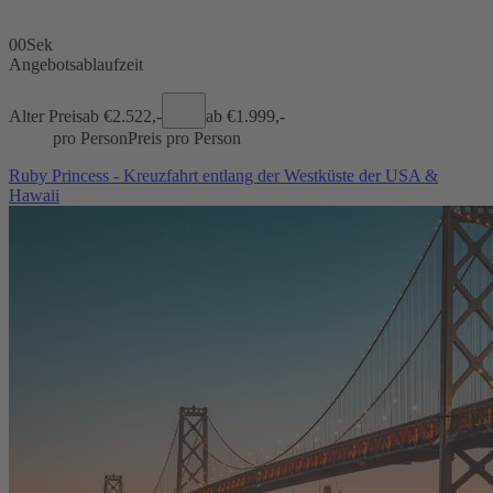
00
Sek
Angebotsablaufzeit
Alter Preis
ab €
2.522,-
ab €
1.999,-
pro Person
Preis pro Person
Ruby Princess - Kreuzfahrt entlang der Westküste der USA &
Hawaii