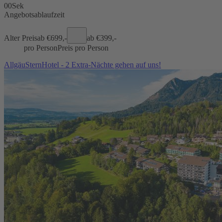
00
Sek
Angebotsablaufzeit
Alter Preis
ab €
699,-
ab €
399,-
pro Person
Preis pro Person
AllgäuSternHotel - 2 Extra-Nächte gehen auf uns!