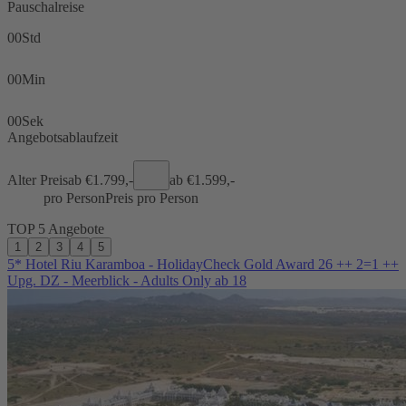
Pauschalreise
00
Std
00
Min
00
Sek
Angebotsablaufzeit
Alter Preis
ab €
1.799,-
ab €
1.599,-
pro Person
Preis pro Person
TOP 5 Angebote
1
2
3
4
5
5* Hotel Riu Karamboa - HolidayCheck Gold Award 26 ++ 2=1 ++
Upg. DZ - Meerblick - Adults Only ab 18