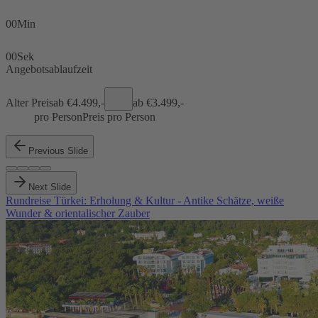
00
Min
00
Sek
Angebotsablaufzeit
Alter Preis
ab €
4.499,-
ab €
3.499,-
pro Person
Preis pro Person
Previous Slide
Next Slide
Rundreise Türkei: Erholung & Kultur - Antike Schätze, weiße
Wunder & orientalischer Zauber