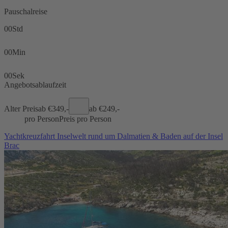
Pauschalreise
00
Std
00
Min
00
Sek
Angebotsablaufzeit
Alter Preis
ab €
349,-
ab €
249,-
pro Person
Preis pro Person
Yachtkreuzfahrt Inselwelt rund um Dalmatien & Baden auf der Insel
Brac