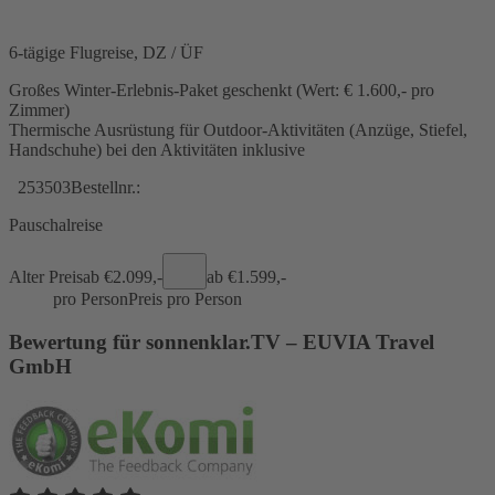
6-tägige Flugreise, DZ / ÜF
Großes Winter-Erlebnis-Paket geschenkt (Wert: € 1.600,- pro
Zimmer)
Thermische Ausrüstung für Outdoor-Aktivitäten (Anzüge, Stiefel,
Handschuhe) bei den Aktivitäten inklusive
253503
Bestellnr.:
Pauschalreise
Alter Preis
ab €
2.099,-
ab €
1.599,-
pro Person
Preis pro Person
Bewertung für sonnenklar.TV – EUVIA Travel
GmbH