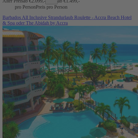
Alter Preis
ab €
2.099,-
ab €
1.499,-
pro Person
Preis pro Person
Barbados All Inclusive Strandurlaub Roulette - Accra Beach Hotel
& Spa oder The Abidah by Accra