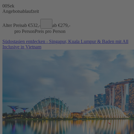
00
Sek
Angebotsablaufzeit
Alter Preis
ab €
532,-
ab €
279,-
pro Person
Preis pro Person
Südostasien entdecken - Singapur, Kuala Lumpur & Baden mit All
Inclusive in Vietnam