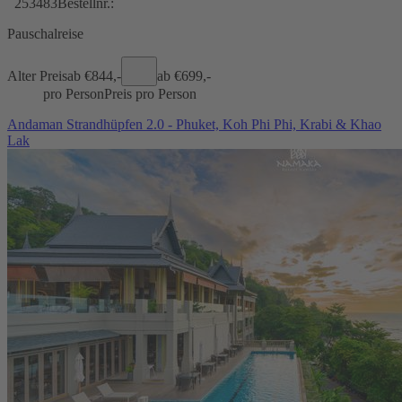
253483
Bestellnr.:
Pauschalreise
Alter Preis
ab €
844,-
ab €
699,-
pro Person
Preis pro Person
Andaman Strandhüpfen 2.0 - Phuket, Koh Phi Phi, Krabi & Khao
Lak