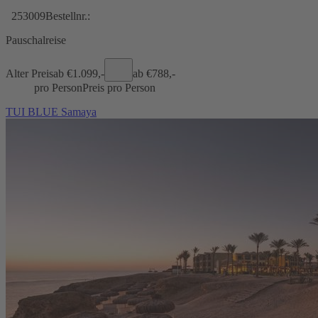
253009
Bestellnr.:
Pauschalreise
Alter Preis
ab €
1.099,-
ab €
788,-
pro Person
Preis pro Person
TUI BLUE Samaya