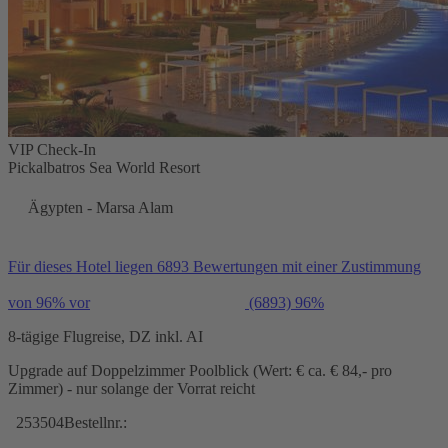
VIP Check-In
Pickalbatros Sea World Resort
Ägypten - Marsa Alam
Für dieses Hotel liegen 6893 Bewertungen mit einer Zustimmung
von 96% vor
(6893)
96%
8-tägige Flugreise, DZ inkl. AI
Upgrade auf Doppelzimmer Poolblick (Wert: € ca. € 84,- pro
Zimmer) - nur solange der Vorrat reicht
253504
Bestellnr.: