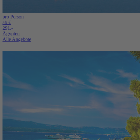
pro Person
ab €
291,-
Ägypten
Alle Angebote