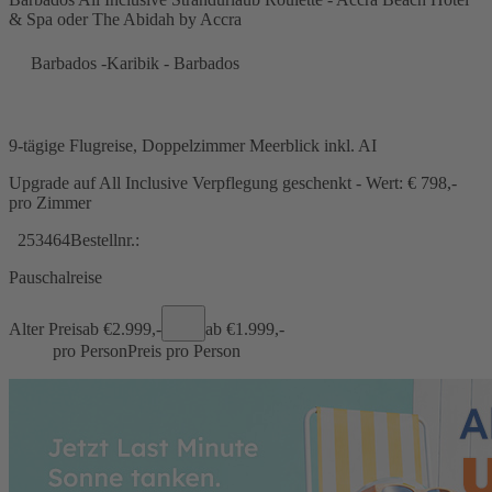
& Spa oder The Abidah by Accra
Barbados -Karibik - Barbados
9-tägige Flugreise, Doppelzimmer Meerblick inkl. AI
Upgrade auf All Inclusive Verpflegung geschenkt - Wert: € 798,-
pro Zimmer
253464
Bestellnr.:
Pauschalreise
Alter Preis
ab €
2.999,-
ab €
1.999,-
pro Person
Preis pro Person