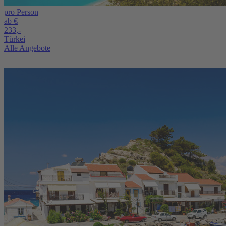
pro Person
ab €
233,-
Türkei
Alle Angebote