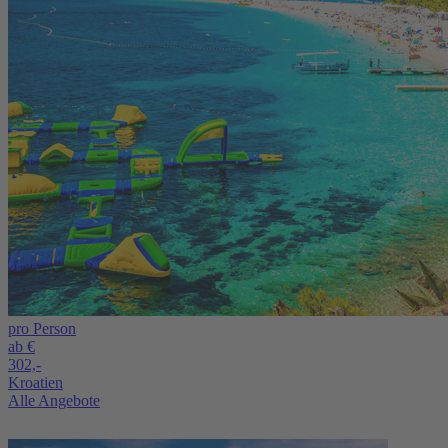
pro Person
ab €
302,-
Kroatien
Alle Angebote