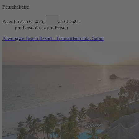
Pauschalreise
Alter Preis
ab €
1.456,-
ab €
1.249,-
pro Person
Preis pro Person
Kiwengwa Beach Resort - Traumurlaub inkl. Safari