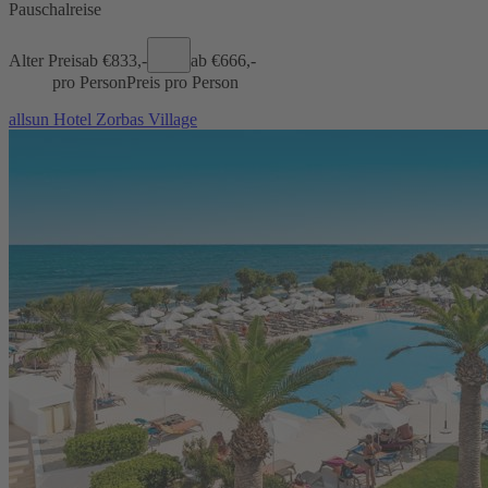
Pauschalreise
Alter Preis
ab €
833,-
ab €
666,-
pro Person
Preis pro Person
allsun Hotel Zorbas Village