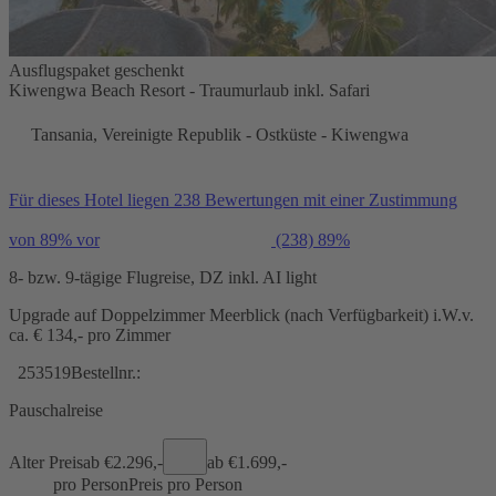
Ausflugspaket geschenkt
Kiwengwa Beach Resort - Traumurlaub inkl. Safari
Tansania, Vereinigte Republik - Ostküste - Kiwengwa
Für dieses Hotel liegen 238 Bewertungen mit einer Zustimmung
von 89% vor
(238)
89%
8- bzw. 9-tägige Flugreise, DZ inkl. AI light
Upgrade auf Doppelzimmer Meerblick (nach Verfügbarkeit) i.W.v.
ca. € 134,- pro Zimmer
253519
Bestellnr.:
Pauschalreise
Alter Preis
ab €
2.296,-
ab €
1.699,-
pro Person
Preis pro Person