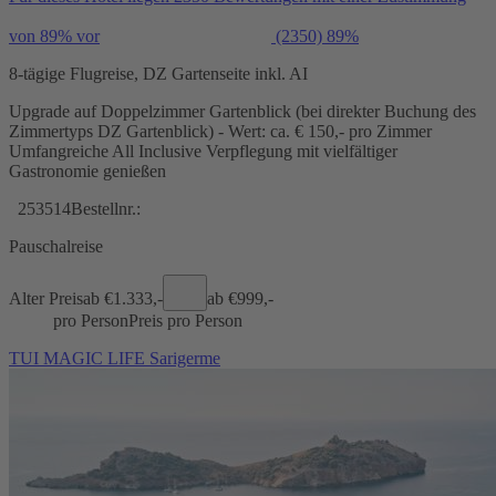
von 89% vor
(2350)
89%
8-tägige Flugreise, DZ Gartenseite inkl. AI
Upgrade auf Doppelzimmer Gartenblick (bei direkter Buchung des
Zimmertyps DZ Gartenblick) - Wert: ca. € 150,- pro Zimmer
Umfangreiche All Inclusive Verpflegung mit vielfältiger
Gastronomie genießen
253514
Bestellnr.:
Pauschalreise
Alter Preis
ab €
1.333,-
ab €
999,-
pro Person
Preis pro Person
TUI MAGIC LIFE Sarigerme