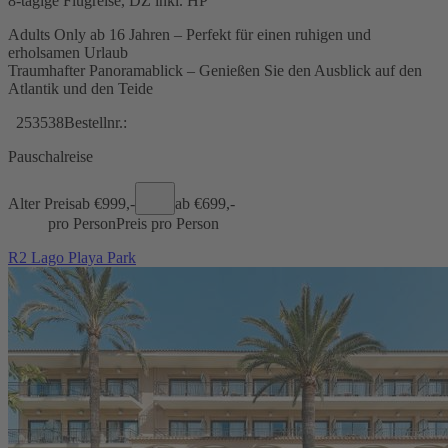
8-tägige Flugreise, DZ inkl. HP
Adults Only ab 16 Jahren – Perfekt für einen ruhigen und
erholsamen Urlaub
Traumhafter Panoramablick – Genießen Sie den Ausblick auf den
Atlantik und den Teide
253538
Bestellnr.:
Pauschalreise
Alter Preis
ab €
999,-
ab €
699,-
pro Person
Preis pro Person
R2 Lago Playa Park