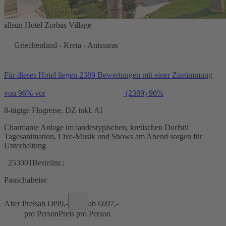
allsun Hotel Zorbas Village
Griechenland - Kreta - Anissaras
Für dieses Hotel liegen 2389 Bewertungen mit einer Zustimmung
von 96% vor
(2389)
96%
8-tägige Flugreise, DZ inkl. AI
Charmante Anlage im landestypischen, kretischen Dorfstil
Tagesanimation, Live-Musik und Shows am Abend sorgen für
Unterhaltung
253001
Bestellnr.:
Pauschalreise
Alter Preis
ab €
899,-
ab €
697,-
pro Person
Preis pro Person