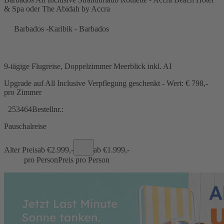
& Spa oder The Abidah by Accra
Barbados -Karibik - Barbados
9-tägige Flugreise, Doppelzimmer Meerblick inkl. AI
Upgrade auf All Inclusive Verpflegung geschenkt - Wert: € 798,-
pro Zimmer
253464
Bestellnr.:
Pauschalreise
Alter Preis
ab €
2.999,-
ab €
1.999,-
pro Person
Preis pro Person