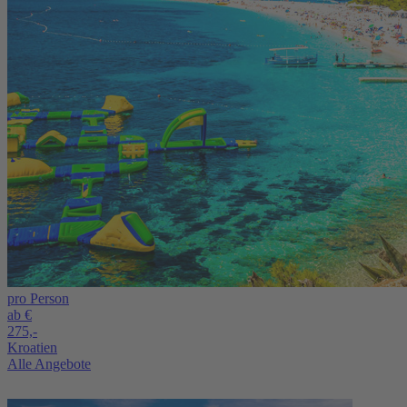
pro Person
ab €
275,-
Kroatien
Alle Angebote