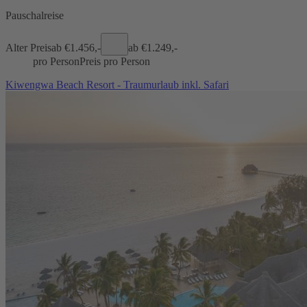
Pauschalreise
Alter Preis
ab €
1.456,-
ab €
1.249,-
pro Person
Preis pro Person
Kiwengwa Beach Resort - Traumurlaub inkl. Safari