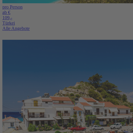
pro Person
ab €
109,-
Türkei
Alle Angebote