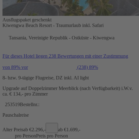
Ausflugspaket geschenkt
Kiwengwa Beach Resort - Traumurlaub inkl. Safari
Tansania, Vereinigte Republik - Ostküste - Kiwengwa
Für dieses Hotel liegen 238 Bewertungen mit einer Zustimmung
von 89% vor
(238)
89%
8- bzw. 9-tägige Flugreise, DZ inkl. AI light
Upgrade auf Doppelzimmer Meerblick (nach Verfügbarkeit) i.W.v.
ca. € 134,- pro Zimmer
253519
Bestellnr.:
Pauschalreise
Alter Preis
ab €
2.296,-
ab €
1.699,-
pro Person
Preis pro Person