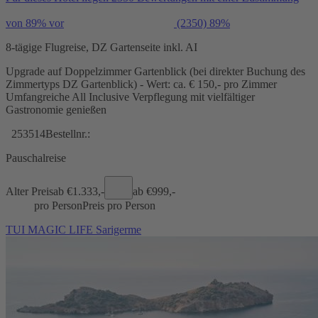
von 89% vor
(2350)
89%
8-tägige Flugreise, DZ Gartenseite inkl. AI
Upgrade auf Doppelzimmer Gartenblick (bei direkter Buchung des
Zimmertyps DZ Gartenblick) - Wert: ca. € 150,- pro Zimmer
Umfangreiche All Inclusive Verpflegung mit vielfältiger
Gastronomie genießen
253514
Bestellnr.:
Pauschalreise
Alter Preis
ab €
1.333,-
ab €
999,-
pro Person
Preis pro Person
TUI MAGIC LIFE Sarigerme