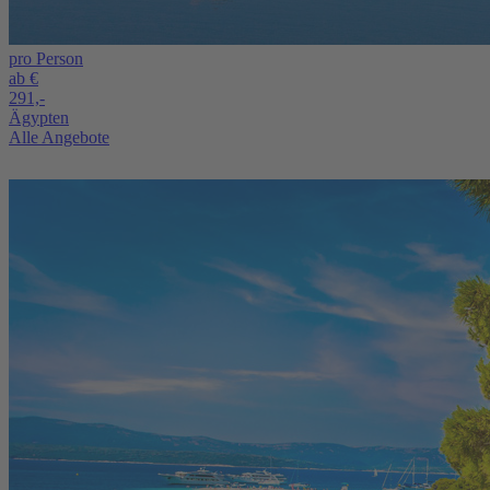
pro Person
ab €
291,-
Ägypten
Alle Angebote