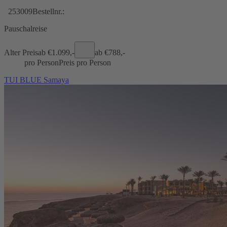
253009
Bestellnr.:
Pauschalreise
Alter Preis
ab €
1.099,-
ab €
788,-
pro Person
Preis pro Person
TUI BLUE Samaya