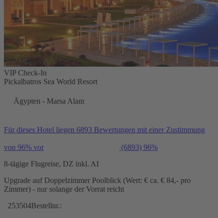
VIP Check-In
Pickalbatros Sea World Resort
Ägypten - Marsa Alam
Für dieses Hotel liegen 6893 Bewertungen mit einer Zustimmung
von 96% vor
(6893)
96%
8-tägige Flugreise, DZ inkl. AI
Upgrade auf Doppelzimmer Poolblick (Wert: € ca. € 84,- pro
Zimmer) - nur solange der Vorrat reicht
253504
Bestellnr.: