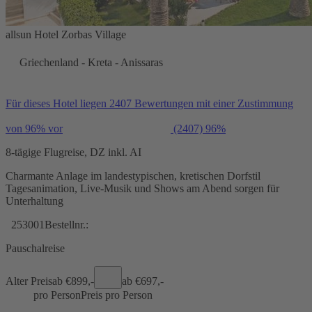
allsun Hotel Zorbas Village
Griechenland - Kreta - Anissaras
Für dieses Hotel liegen 2407 Bewertungen mit einer Zustimmung
von 96% vor
(2407)
96%
8-tägige Flugreise, DZ inkl. AI
Charmante Anlage im landestypischen, kretischen Dorfstil
Tagesanimation, Live-Musik und Shows am Abend sorgen für
Unterhaltung
253001
Bestellnr.:
Pauschalreise
Alter Preis
ab €
899,-
ab €
697,-
pro Person
Preis pro Person