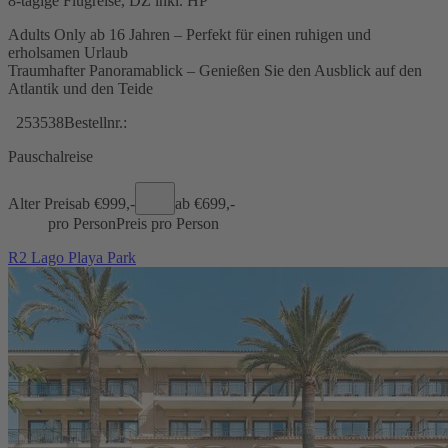
8-tägige Flugreise, DZ inkl. HP
Adults Only ab 16 Jahren – Perfekt für einen ruhigen und
erholsamen Urlaub
Traumhafter Panoramablick – Genießen Sie den Ausblick auf den
Atlantik und den Teide
253538
Bestellnr.:
Pauschalreise
Alter Preis
ab €
999,-
ab €
699,-
pro Person
Preis pro Person
R2 Lago Playa Park