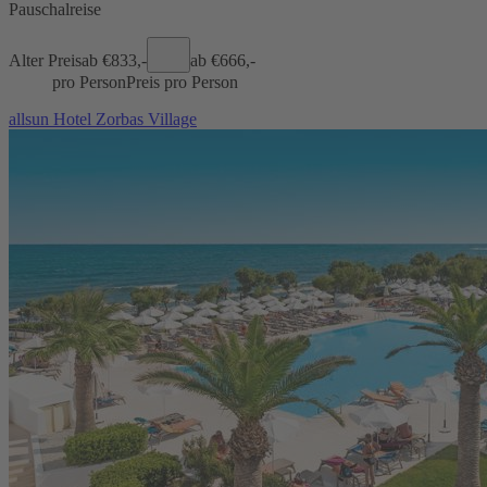
Pauschalreise
Alter Preis
ab €
833,-
ab €
666,-
pro Person
Preis pro Person
allsun Hotel Zorbas Village