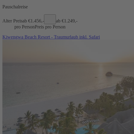
Pauschalreise
Alter Preis
ab €
1.456,-
ab €
1.249,-
pro Person
Preis pro Person
Kiwengwa Beach Resort - Traumurlaub inkl. Safari