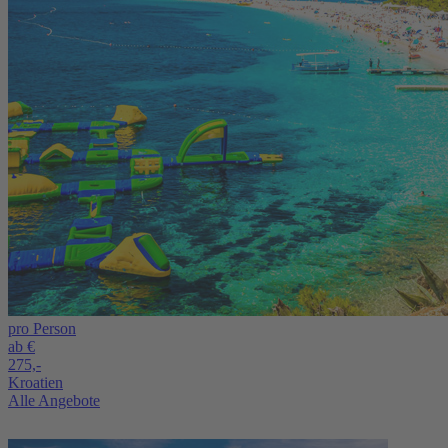
pro Person
ab €
275,-
Kroatien
Alle Angebote