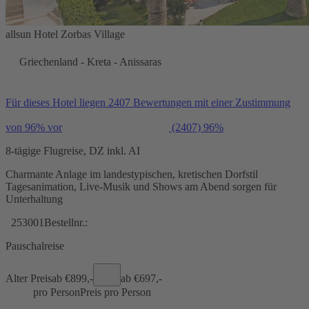
allsun Hotel Zorbas Village
Griechenland - Kreta - Anissaras
Für dieses Hotel liegen 2407 Bewertungen mit einer Zustimmung
von 96% vor
(2407)
96%
8-tägige Flugreise, DZ inkl. AI
Charmante Anlage im landestypischen, kretischen Dorfstil
Tagesanimation, Live-Musik und Shows am Abend sorgen für
Unterhaltung
253001
Bestellnr.:
Pauschalreise
Alter Preis
ab €
899,-
ab €
697,-
pro Person
Preis pro Person