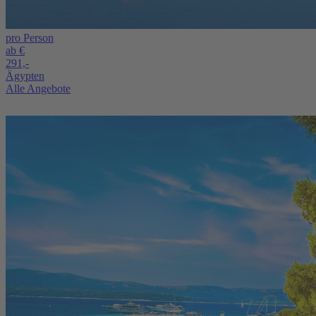
pro Person
ab €
291,-
Ägypten
Alle Angebote