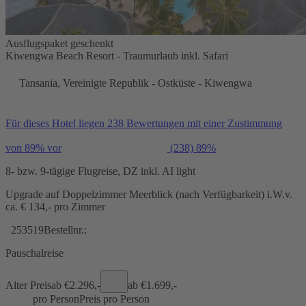
Ausflugspaket geschenkt
Kiwengwa Beach Resort - Traumurlaub inkl. Safari
Tansania, Vereinigte Republik - Ostküste - Kiwengwa
Für dieses Hotel liegen 238 Bewertungen mit einer Zustimmung
von 89% vor
(238)
89%
8- bzw. 9-tägige Flugreise, DZ inkl. AI light
Upgrade auf Doppelzimmer Meerblick (nach Verfügbarkeit) i.W.v.
ca. € 134,- pro Zimmer
253519
Bestellnr.:
Pauschalreise
Alter Preis
ab €
2.296,-
ab €
1.699,-
pro Person
Preis pro Person