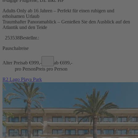
8-tägige Flugreise, DZ inkl. HP
Adults Only ab 16 Jahren – Perfekt für einen ruhigen und
erholsamen Urlaub
Traumhafter Panoramablick – Genießen Sie den Ausblick auf den
Atlantik und den Teide
253538
Bestellnr.:
Pauschalreise
Alter Preis
ab €
999,-
ab €
699,-
pro Person
Preis pro Person
R2 Lago Playa Park