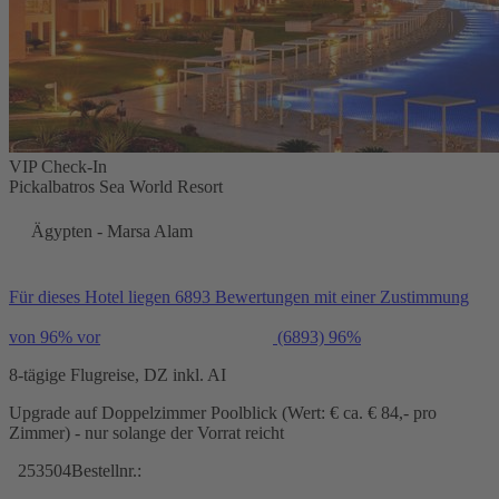
VIP Check-In
Pickalbatros Sea World Resort
Ägypten - Marsa Alam
Für dieses Hotel liegen 6893 Bewertungen mit einer Zustimmung
von 96% vor
(6893)
96%
8-tägige Flugreise, DZ inkl. AI
Upgrade auf Doppelzimmer Poolblick (Wert: € ca. € 84,- pro
Zimmer) - nur solange der Vorrat reicht
253504
Bestellnr.: