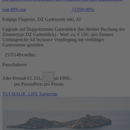
von 89% vor
(2350)
89%
8-tägige Flugreise, DZ Gartenseite inkl. AI
Upgrade auf Doppelzimmer Gartenblick (bei direkter Buchung des
Zimmertyps DZ Gartenblick) - Wert: ca. € 150,- pro Zimmer
Umfangreiche All Inclusive Verpflegung mit vielfältiger
Gastronomie genießen
253514
Bestellnr.:
Pauschalreise
Alter Preis
ab €
1.333,-
ab €
999,-
pro Person
Preis pro Person
TUI MAGIC LIFE Sarigerme