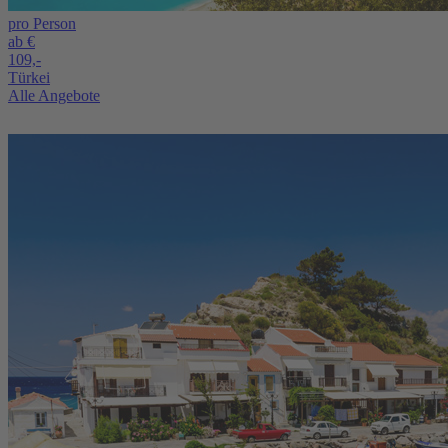
pro Person
ab €
109,-
Türkei
Alle Angebote