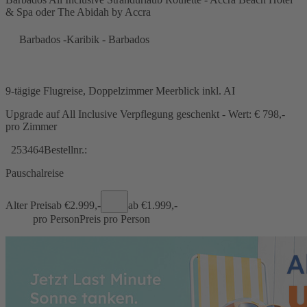
& Spa oder The Abidah by Accra
Barbados -Karibik - Barbados
9-tägige Flugreise, Doppelzimmer Meerblick inkl. AI
Upgrade auf All Inclusive Verpflegung geschenkt - Wert: € 798,-
pro Zimmer
253464
Bestellnr.:
Pauschalreise
Alter Preis
ab €
2.999,-
ab €
1.999,-
pro Person
Preis pro Person