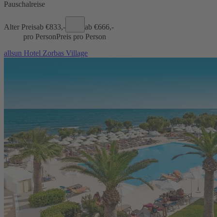
Pauschalreise
Alter Preis
ab €
833,-
ab €
666,-
pro Person
Preis pro Person
allsun Hotel Zorbas Village