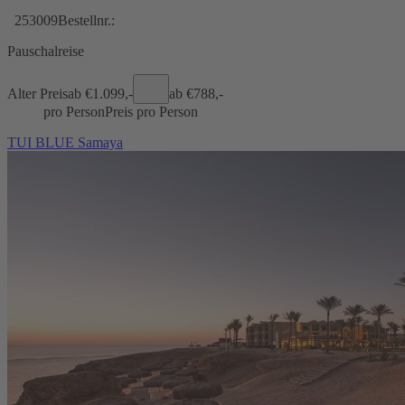
253009
Bestellnr.:
Pauschalreise
Alter Preis
ab €
1.099,-
ab €
788,-
pro Person
Preis pro Person
TUI BLUE Samaya