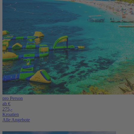
pro Person
ab €
275,-
Kroatien
Alle Angebote