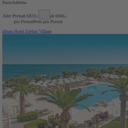
Pauschalreise
Alter Preis
ab €
833,-
ab €
666,-
pro Person
Preis pro Person
allsun Hotel Zorbas Village