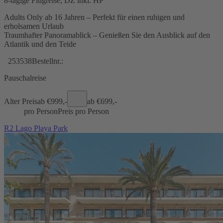
8-tägige Flugreise, DZ inkl. HP
Adults Only ab 16 Jahren – Perfekt für einen ruhigen und
erholsamen Urlaub
Traumhafter Panoramablick – Genießen Sie den Ausblick auf den
Atlantik und den Teide
253538
Bestellnr.:
Pauschalreise
Alter Preis
ab €
999,-
ab €
699,-
pro Person
Preis pro Person
R2 Lago Playa Park