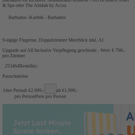
& Spa oder The Abidah by Accra
Barbados -Karibik - Barbados
9-tägige Flugreise, Doppelzimmer Meerblick inkl. AI
Upgrade auf All Inclusive Verpflegung geschenkt - Wert: € 798,-
pro Zimmer
253464
Bestellnr.:
Pauschalreise
Alter Preis
ab €
2.999,-
ab €
1.999,-
pro Person
Preis pro Person