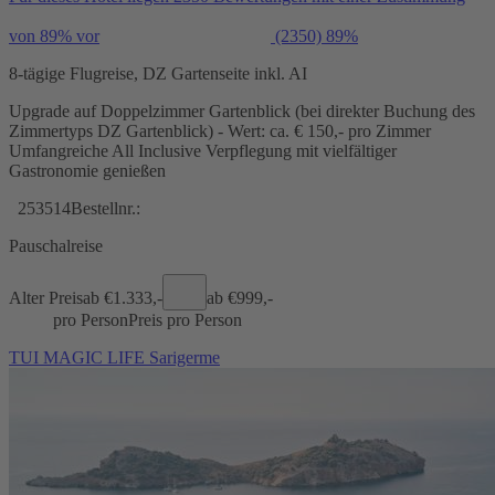
von 89% vor
(2350)
89%
8-tägige Flugreise, DZ Gartenseite inkl. AI
Upgrade auf Doppelzimmer Gartenblick (bei direkter Buchung des
Zimmertyps DZ Gartenblick) - Wert: ca. € 150,- pro Zimmer
Umfangreiche All Inclusive Verpflegung mit vielfältiger
Gastronomie genießen
253514
Bestellnr.:
Pauschalreise
Alter Preis
ab €
1.333,-
ab €
999,-
pro Person
Preis pro Person
TUI MAGIC LIFE Sarigerme