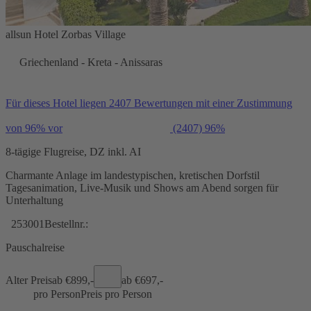
allsun Hotel Zorbas Village
Griechenland - Kreta - Anissaras
Für dieses Hotel liegen 2407 Bewertungen mit einer Zustimmung
von 96% vor
(2407)
96%
8-tägige Flugreise, DZ inkl. AI
Charmante Anlage im landestypischen, kretischen Dorfstil
Tagesanimation, Live-Musik und Shows am Abend sorgen für
Unterhaltung
253001
Bestellnr.:
Pauschalreise
Alter Preis
ab €
899,-
ab €
697,-
pro Person
Preis pro Person