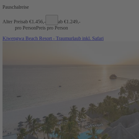
Pauschalreise
Alter Preis
ab €
1.456,-
ab €
1.249,-
pro Person
Preis pro Person
Kiwengwa Beach Resort - Traumurlaub inkl. Safari