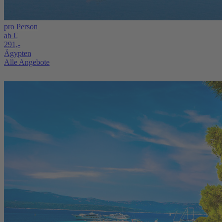
pro Person
ab €
291,-
Ägypten
Alle Angebote