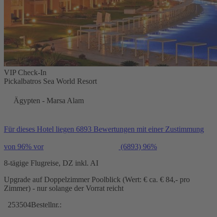
VIP Check-In
Pickalbatros Sea World Resort
Ägypten - Marsa Alam
Für dieses Hotel liegen 6893 Bewertungen mit einer Zustimmung
von 96% vor
(6893)
96%
8-tägige Flugreise, DZ inkl. AI
Upgrade auf Doppelzimmer Poolblick (Wert: € ca. € 84,- pro
Zimmer) - nur solange der Vorrat reicht
253504
Bestellnr.: