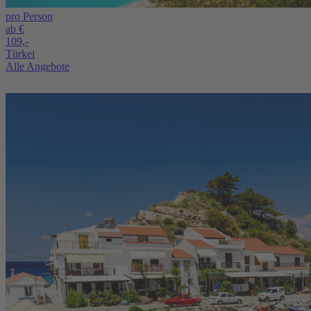
pro Person
ab €
109,-
Türkei
Alle Angebote