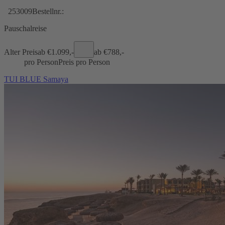
253009
Bestellnr.:
Pauschalreise
Alter Preis
ab €
1.099,-
ab €
788,-
pro Person
Preis pro Person
TUI BLUE Samaya