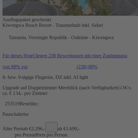
Ausflugspaket geschenkt
Kiwengwa Beach Resort - Traumurlaub inkl. Safari
Tansania, Vereinigte Republik - Ostküste - Kiwengwa
Für dieses Hotel liegen 238 Bewertungen mit einer Zustimmung
von 89% vor
(238)
89%
8- bzw. 9-tägige Flugreise, DZ inkl. AI light
Upgrade auf Doppelzimmer Meerblick (nach Verfügbarkeit) i.W.v.
ca. € 134,- pro Zimmer
253519
Bestellnr.:
Pauschalreise
Alter Preis
ab €
2.296,-
ab €
1.699,-
pro Person
Preis pro Person