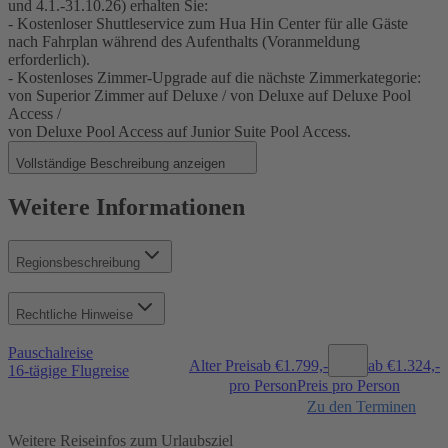
und 4.1.-31.10.26) erhalten Sie:
- Kostenloser Shuttleservice zum Hua Hin Center für alle Gäste
nach Fahrplan während des Aufenthalts (Voranmeldung
erforderlich).
- Kostenloses Zimmer-Upgrade auf die nächste Zimmerkategorie:
von Superior Zimmer auf Deluxe / von Deluxe auf Deluxe Pool
Access /
von Deluxe Pool Access auf Junior Suite Pool Access.
Vollständige Beschreibung anzeigen
Weitere Informationen
Regionsbeschreibung
Rechtliche Hinweise
Pauschalreise
Alter Preis
ab €
1.799,-
ab €
1.324,-
16-tägige Flugreise
pro Person
Preis pro Person
Zu den Terminen
Weitere Reiseinfos zum Urlaubsziel