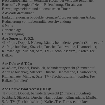
Recyclingbehälter im gesamten Hotel, Verwendung regionaler
Baustoffe, Energieeffiziente Beleuchtung, Einsatz von
Bewegungsmeldern und automatischen Timern
À-la-carte-Restaurant
Einkauf regionaler Produkte, Gemüse/Obst aus eigenem Anbau,
Reduzierung von Lebensmittelverschwendung
4 Pools
Gartenanlage
Unterbringung:
Ace Superior (US2):
41-45 qm, Doppel, Nebengebäude, behindertengerecht (Zimmer auf
Anfrage buchbar), Sitzecke, Dusche, Badewanne, Haartrockner,
Klimaanlage, Minibar, Safe, TV (Flachbildschirm), Kaffee/Tee,
Balkon
Ace Deluxe (UD2):
41-45 qm, Doppel, Poolblick, behindertengerecht (Zimmer auf
Anfrage buchbar), Sitzecke, Dusche, Badewanne, Haartrockner,
Klimaanlage, Minibar, Safe, TV (Flachbildschirm), Kaffee/Tee,
Balkon (möbliert)
Ace Deluxe Pool Access (UD3):
41-45 qm, Doppel, behindertengerecht (Zimmer auf Anfrage
buchbar), Sitzecke, Dusche, Haartrockner, Klimaanlage, Minibar,
Safe, TV (Flachbildschirm), Kaffee/Tee, Terrasse, direkter