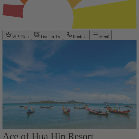
VIP Club
Live im TV
Kontakt
Menü
Ace of Hua Hin Resort
1 / 22