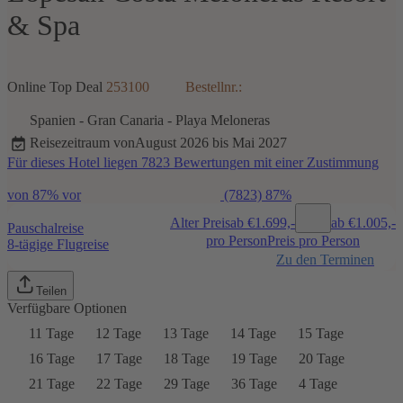
& Spa
Online Top Deal
253100
Bestellnr.:
Spanien
-
Gran Canaria
-
Playa Meloneras
Reisezeitraum von
August 2026 bis Mai 2027
Für dieses Hotel liegen 7823 Bewertungen mit einer Zustimmung
von 87% vor
(7823)
87%
Alter Preis
ab €
1.699,-
ab €
1.005,-
Pauschalreise
pro Person
Preis pro Person
8-tägige Flugreise
Zu den Terminen
Teilen
Verfügbare Optionen
11 Tage
12 Tage
13 Tage
14 Tage
15 Tage
16 Tage
17 Tage
18 Tage
19 Tage
20 Tage
21 Tage
22 Tage
29 Tage
36 Tage
4 Tage