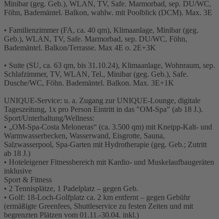
Minibar (geg. Geb.), WLAN, TV, Safe. Marmorbad, sep. DU/WC,
Föhn, Bademäntel. Balkon, wahlw. mit Poolblick (DCM). Max. 3E
• Familienzimmer (FA, ca. 40 qm), Klimaanlage, Minibar (geg.
Geb.), WLAN, TV, Safe. Marmorbad, sep. DU/WC, Föhn,
Bademäntel. Balkon/Terrasse. Max 4E o. 2E+3K
• Suite (SU, ca. 63 qm, bis 31.10.24), Klimaanlage, Wohnraum, sep.
Schlafzimmer, TV, WLAN, Tel., Minibar (geg. Geb.), Safe.
Dusche/WC, Föhn. Bademäntel. Balkon. Max. 3E+1K
UNIQUE-Service: u. a. Zugang zur UNIQUE-Lounge, digitale
Tageszeitung, 1x pro Person Eintritt in das "OM-Spa" (ab 18 J.).
Sport/Unterhaltung/Wellness:
• „OM-Spa-Costa Meloneras“ (ca. 3.500 qm) mit Kneipp-Kalt- und
Warmwasserbecken, Wasserwand, Eisgrotte, Sauna,
Salzwasserpool, Spa-Garten mit Hydrotherapie (geg. Geb.; Zutritt
ab 18 J.)
• Hoteleigener Fitnessbereich mit Kardio- und Muskelaufbaugeräten
inklusive
Sport & Fitness
• 2 Tennisplätze, 1 Padelplatz – gegen Geb.
• Golf: 18-Loch-Golfplatz ca. 2 km entfernt – gegen Gebühr
(ermäßigte Greenfees, Shuttleservice zu festen Zeiten und mit
begrenzten Plätzen vom 01.11.-30.04. inkl.)