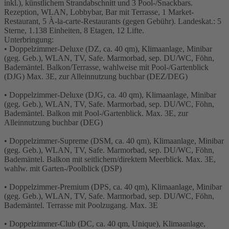
inkl.), künstlichem Strandabschnitt und 3 Pool-/Snackbars.
Rezeption, WLAN, Lobbybar, Bar mit Terrasse, 1 Market-
Restaurant, 5 À-la-carte-Restaurants (gegen Gebühr). Landeskat.: 5
Sterne, 1.138 Einheiten, 8 Etagen, 12 Lifte.
Unterbringung:
• Doppelzimmer-Deluxe (DZ, ca. 40 qm), Klimaanlage, Minibar
(geg. Geb.), WLAN, TV, Safe. Marmorbad, sep. DU/WC, Föhn,
Bademäntel. Balkon/Terrasse, wahlweise mit Pool-/Gartenblick
(DJG) Max. 3E, zur Alleinnutzung buchbar (DEZ/DEG)
• Doppelzimmer-Deluxe (DJG, ca. 40 qm), Klimaanlage, Minibar
(geg. Geb.), WLAN, TV, Safe. Marmorbad, sep. DU/WC, Föhn,
Bademäntel. Balkon mit Pool-/Gartenblick. Max. 3E, zur
Alleinnutzung buchbar (DEG)
• Doppelzimmer-Supreme (DSM, ca. 40 qm), Klimaanlage, Minibar
(geg. Geb.), WLAN, TV, Safe. Marmorbad, sep. DU/WC, Föhn,
Bademäntel. Balkon mit seitlichem/direktem Meerblick. Max. 3E,
wahlw. mit Garten-/Poolblick (DSP)
• Doppelzimmer-Premium (DPS, ca. 40 qm), Klimaanlage, Minibar
(geg. Geb.), WLAN, TV, Safe. Marmorbad, sep. DU/WC, Föhn,
Bademäntel. Terrasse mit Poolzugang. Max. 3E
• Doppelzimmer-Club (DC, ca. 40 qm, Unique), Klimaanlage,