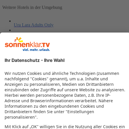
Weitere Hotels in der Umgebung
Ura Lara Adults Only
Santa Fe Bungalows
La Marine
Hotel Servatur Don Miguel
Sporthotel Monte Feliz by Playitas
H10 Playa MelonerasHorizons Collect.ion
Servatur Casablanca Suites & Spa
Rocas Rojas
NH Imperial Playa
Catalina Park
Sunwing Arguineguin Seafront