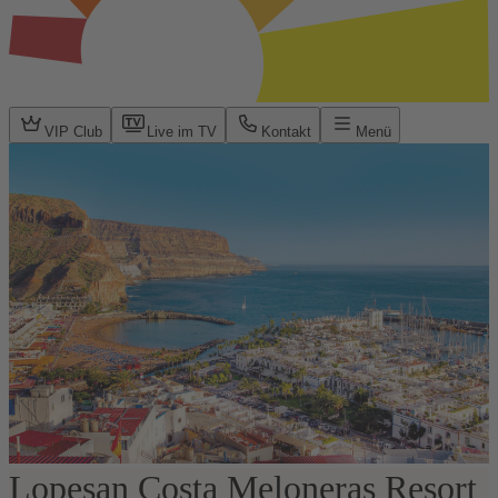
VIP Club
Live im TV
Kontakt
Menü
Lopesan Costa Meloneras Resort
1 / 12