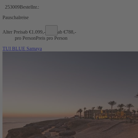
253009
Bestellnr.:
Pauschalreise
Alter Preis
ab €
1.099,-
ab €
788,-
pro Person
Preis pro Person
TUI BLUE Samaya