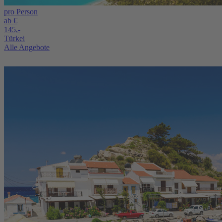
pro Person
ab €
145,-
Türkei
Alle Angebote