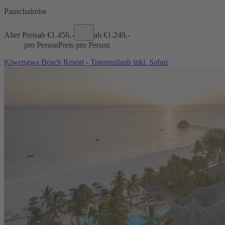
Pauschalreise
Alter Preis
ab €
1.456,-
ab €
1.249,-
pro Person
Preis pro Person
Kiwengwa Beach Resort - Traumurlaub inkl. Safari