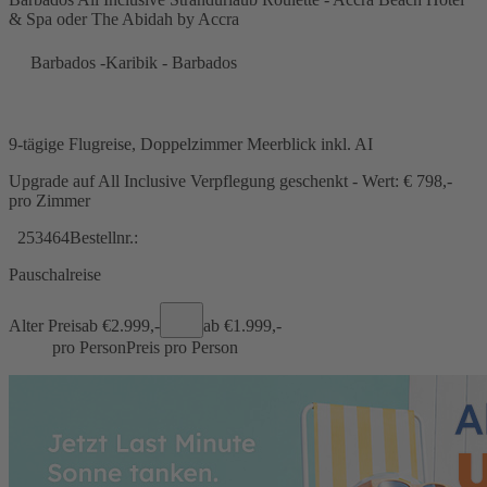
& Spa oder The Abidah by Accra
Barbados -Karibik - Barbados
9-tägige Flugreise, Doppelzimmer Meerblick inkl. AI
Upgrade auf All Inclusive Verpflegung geschenkt - Wert: € 798,-
pro Zimmer
253464
Bestellnr.:
Pauschalreise
Alter Preis
ab €
2.999,-
ab €
1.999,-
pro Person
Preis pro Person