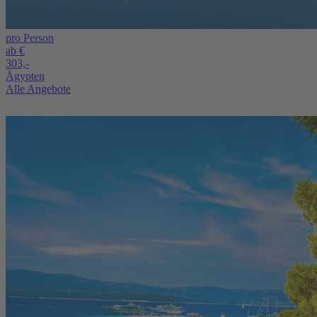
pro Person
ab €
303,-
Ägypten
Alle Angebote