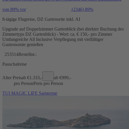
von 89% vor
(2346)
89%
8-tägige Flugreise, DZ Gartenseite inkl. AI
Upgrade auf Doppelzimmer Gartenblick (bei direkter Buchung des
Zimmertyps DZ Gartenblick) - Wert: ca. € 150,- pro Zimmer
Umfangreiche All Inclusive Verpflegung mit vielfältiger
Gastronomie genießen
253514
Bestellnr.:
Pauschalreise
Alter Preis
ab €
1.333,-
ab €
999,-
pro Person
Preis pro Person
TUI MAGIC LIFE Sarigerme