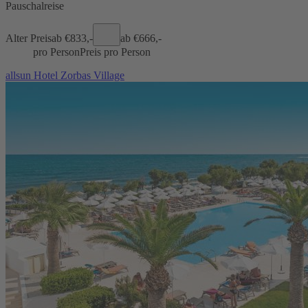
Pauschalreise
Alter Preis
ab €
833,-
ab €
666,-
pro Person
Preis pro Person
allsun Hotel Zorbas Village