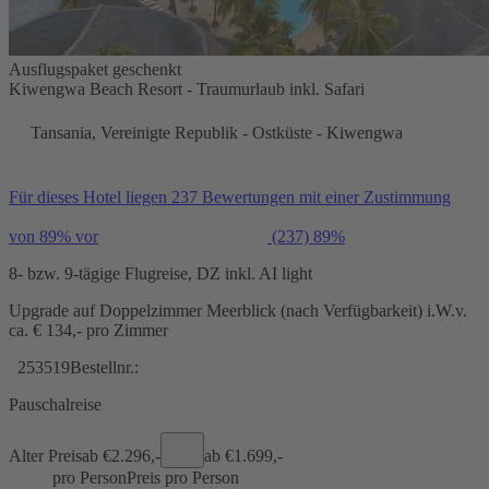
Ausflugspaket geschenkt
Kiwengwa Beach Resort - Traumurlaub inkl. Safari
Tansania, Vereinigte Republik - Ostküste - Kiwengwa
Für dieses Hotel liegen 237 Bewertungen mit einer Zustimmung
von 89% vor
(237)
89%
8- bzw. 9-tägige Flugreise, DZ inkl. AI light
Upgrade auf Doppelzimmer Meerblick (nach Verfügbarkeit) i.W.v.
ca. € 134,- pro Zimmer
253519
Bestellnr.:
Pauschalreise
Alter Preis
ab €
2.296,-
ab €
1.699,-
pro Person
Preis pro Person