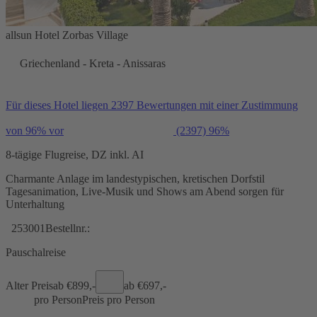
allsun Hotel Zorbas Village
Griechenland - Kreta - Anissaras
Für dieses Hotel liegen 2397 Bewertungen mit einer Zustimmung
von 96% vor
(2397)
96%
8-tägige Flugreise, DZ inkl. AI
Charmante Anlage im landestypischen, kretischen Dorfstil
Tagesanimation, Live-Musik und Shows am Abend sorgen für
Unterhaltung
253001
Bestellnr.:
Pauschalreise
Alter Preis
ab €
899,-
ab €
697,-
pro Person
Preis pro Person