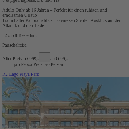
8-tägige Flugreise, DZ inkl. HP
Adults Only ab 16 Jahren – Perfekt für einen ruhigen und
erholsamen Urlaub
Traumhafter Panoramablick – Genießen Sie den Ausblick auf den
Atlantik und den Teide
253538
Bestellnr.:
Pauschalreise
Alter Preis
ab €
999,-
ab €
699,-
pro Person
Preis pro Person
R2 Lago Playa Park