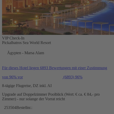
VIP Check-In
Pickalbatros Sea World Resort
Ägypten - Marsa Alam
Für dieses Hotel liegen 6893 Bewertungen mit einer Zustimmung
von 96% vor
(6893)
96%
8-tägige Flugreise, DZ inkl. AI
Upgrade auf Doppelzimmer Poolblick (Wert: € ca. € 84,- pro
Zimmer) - nur solange der Vorrat reicht
253504
Bestellnr.: