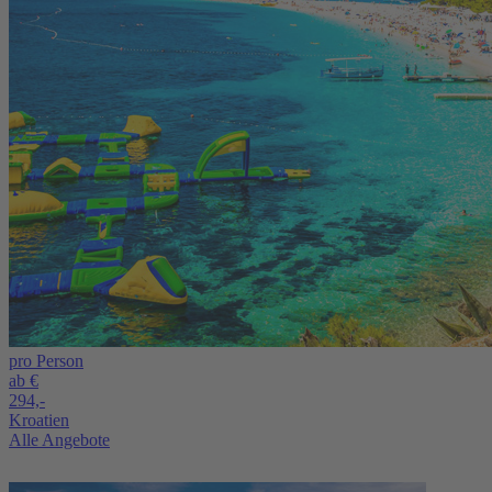
pro Person
ab €
294,-
Kroatien
Alle Angebote