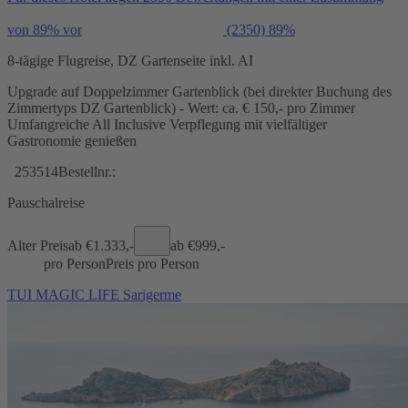
von 89% vor
(2350)
89%
8-tägige Flugreise, DZ Gartenseite inkl. AI
Upgrade auf Doppelzimmer Gartenblick (bei direkter Buchung des
Zimmertyps DZ Gartenblick) - Wert: ca. € 150,- pro Zimmer
Umfangreiche All Inclusive Verpflegung mit vielfältiger
Gastronomie genießen
253514
Bestellnr.:
Pauschalreise
Alter Preis
ab €
1.333,-
ab €
999,-
pro Person
Preis pro Person
TUI MAGIC LIFE Sarigerme