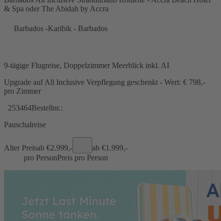
& Spa oder The Abidah by Accra
Barbados -Karibik - Barbados
9-tägige Flugreise, Doppelzimmer Meerblick inkl. AI
Upgrade auf All Inclusive Verpflegung geschenkt - Wert: € 798,-
pro Zimmer
253464
Bestellnr.:
Pauschalreise
Alter Preis
ab €
2.999,-
ab €
1.999,-
pro Person
Preis pro Person