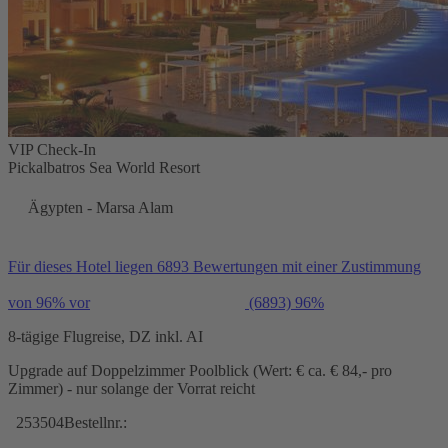
VIP Check-In
Pickalbatros Sea World Resort
Ägypten - Marsa Alam
Für dieses Hotel liegen 6893 Bewertungen mit einer Zustimmung
von 96% vor
(6893)
96%
8-tägige Flugreise, DZ inkl. AI
Upgrade auf Doppelzimmer Poolblick (Wert: € ca. € 84,- pro
Zimmer) - nur solange der Vorrat reicht
253504
Bestellnr.: