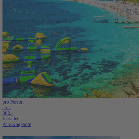
pro Person
ab €
302,-
Kroatien
Alle Angebote