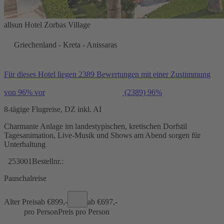
allsun Hotel Zorbas Village
Griechenland - Kreta - Anissaras
Für dieses Hotel liegen 2389 Bewertungen mit einer Zustimmung
von 96% vor
(2389)
96%
8-tägige Flugreise, DZ inkl. AI
Charmante Anlage im landestypischen, kretischen Dorfstil
Tagesanimation, Live-Musik und Shows am Abend sorgen für
Unterhaltung
253001
Bestellnr.:
Pauschalreise
Alter Preis
ab €
899,-
ab €
697,-
pro Person
Preis pro Person