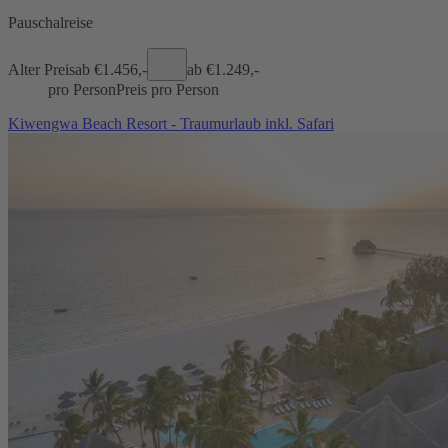
Pauschalreise
Alter Preis
ab €
1.456,-
ab €
1.249,-
pro Person
Preis pro Person
Kiwengwa Beach Resort - Traumurlaub inkl. Safari