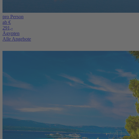
pro Person
ab €
291,-
Ägypten
Alle Angebote