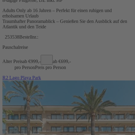
8-tägige Flugreise, DZ inkl. HP
Adults Only ab 16 Jahren – Perfekt für einen ruhigen und
erholsamen Urlaub
Traumhafter Panoramablick – Genießen Sie den Ausblick auf den
Atlantik und den Teide
253538
Bestellnr.:
Pauschalreise
Alter Preis
ab €
999,-
ab €
699,-
pro Person
Preis pro Person
R2 Lago Playa Park