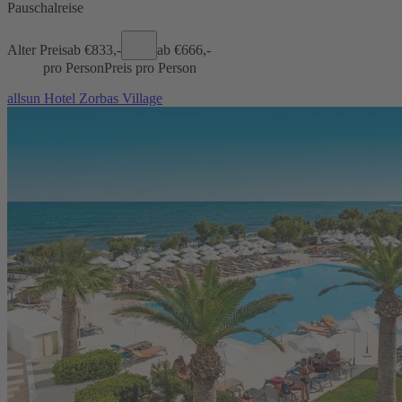
Pauschalreise
Alter Preis
ab €
833,-
ab €
666,-
pro Person
Preis pro Person
allsun Hotel Zorbas Village