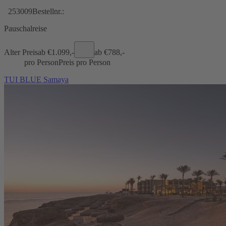
253009
Bestellnr.:
Pauschalreise
Alter Preis
ab €
1.099,-
ab €
788,-
pro Person
Preis pro Person
TUI BLUE Samaya