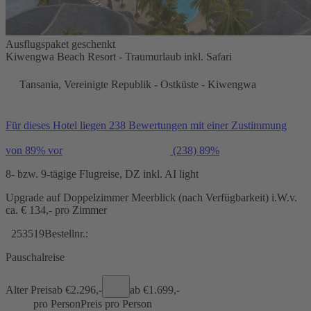
Ausflugspaket geschenkt
Kiwengwa Beach Resort - Traumurlaub inkl. Safari
Tansania, Vereinigte Republik - Ostküste - Kiwengwa
Für dieses Hotel liegen 238 Bewertungen mit einer Zustimmung
von 89% vor
(238)
89%
8- bzw. 9-tägige Flugreise, DZ inkl. AI light
Upgrade auf Doppelzimmer Meerblick (nach Verfügbarkeit) i.W.v.
ca. € 134,- pro Zimmer
253519
Bestellnr.:
Pauschalreise
Alter Preis
ab €
2.296,-
ab €
1.699,-
pro Person
Preis pro Person