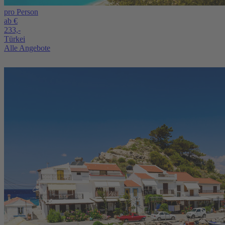
pro Person
ab €
233,-
Türkei
Alle Angebote