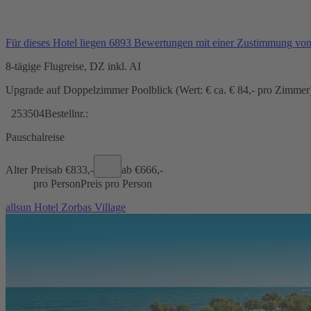
Für dieses Hotel liegen 6893 Bewertungen mit einer Zustimmung vo
8-tägige Flugreise, DZ inkl. AI
Upgrade auf Doppelzimmer Poolblick (Wert: € ca. € 84,- pro Zimmer) 
253504
Bestellnr.:
Pauschalreise
Alter Preis
ab €
833,-
ab €
666,-
pro Person
Preis pro Person
allsun Hotel Zorbas Village