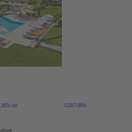
n 96% vor
(2397)
96%
altung