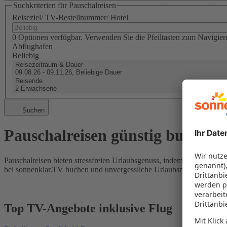
Suchkriterien für Pauschalreisen
Reiseziel/ TV-Bestellnummer/ Hotel
0 Optionen verfügbar. Verwenden Sie die Pfeiltasten zum Navigier
Abflughafen
Beliebig
Reisezeitraum & Dauer
09.08.26 - 09.11.26, Beliebige Dauer
Reisende
2 Erwachsene
Suchen
Pauschalreisen günstig buchen
Pauschalreisen bieten stressfreien Urlaubsgenuss, indem Flug und Hot
bei sonnenklar.TV buchen und unvergessliche Urlaubsmomente erleb
Top TV-Angebote inklusive Flug