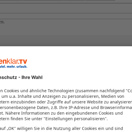
en.
el in einem Paket kombiniert werden – das spart Zeit und Geld. Nutzen 
en!